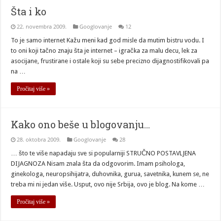
Šta i ko
22. novembra 2009.
Googlovanje
12
To je samo internet Kažu meni kad god misle da mutim bistru vodu. I
to oni koji tačno znaju šta je internet – igračka za malu decu, lek za
asocijane, frustirane i ostale koji su sebe precizno dijagnostifikovali pa
na …
Pročitaj više »
Kako ono beše u blogovanju…
28. oktobra 2009.
Googlovanje
28
… što te više napadaju sve si popularniji STRUČNO POSTAVLJENA
DIJAGNOZA Nisam znala šta da odgovorim. Imam psihologa,
ginekologa, neuropsihijatra, duhovnika, gurua, savetnika, kunem se, ne
treba mi ni jedan više. Usput, ovo nije Srbija, ovo je blog. Na kome …
Pročitaj više »