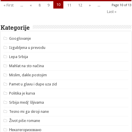
10
« First
...
«
8
9
11
12
»
...
Page 10 of 13
Last »
Kategorije
Googlovanje
Izgubljena u prevodu
Lepa Srbija
Mahlat na sto načina
Mislim, dakle postojim
Pamet u glavu i dupe uza zid
Politika je kurva
Srbija medj' šljivama
Tesno mi ga skroji nane
Život piše romane
Некатегоризовано