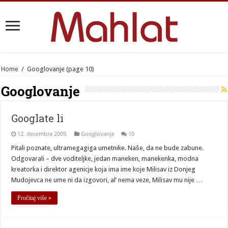
Home
/
Googlovanje
(page 10)
Googlovanje
Googlate li
12. decembra 2009.
Googlovanje
10
Pitali poznate, ultramegagiga umetnike. Naše, da ne bude zabune.
Odgovarali – dve voditeljke, jedan maneken, manekenka, modna
kreatorka i direktor agenicje koja ima ime koje Milisav iz Donjeg
Mudojevca ne ume ni da izgovori, al’ nema veze, Milisav mu nije …
Pročitaj više »