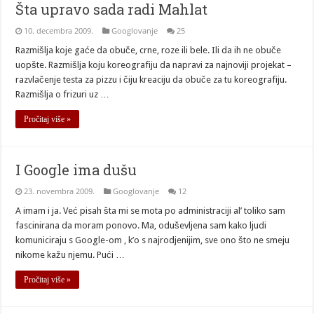
Šta upravo sada radi Mahlat
10. decembra 2009.
Googlovanje
25
Razmišlja koje gaće da obuče, crne, roze ili bele. Ili da ih ne obuče
uopšte. Razmišlja koju koreografiju da napravi za najnoviji projekat –
razvlačenje testa za pizzu i čiju kreaciju da obuče za tu koreografiju.
Razmišlja o frizuri uz …
Pročitaj više »
I Google ima dušu
23. novembra 2009.
Googlovanje
12
A imam i ja. Već pisah šta mi se mota po administraciji al’ toliko sam
fascinirana da moram ponovo. Ma, oduševljena sam kako ljudi
komuniciraju s Google-om , k’o s najrodjenijim, sve ono što ne smeju
nikome kažu njemu. Pući …
Pročitaj više »