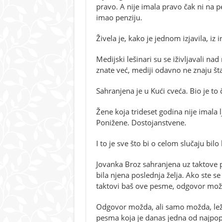
pravo. A nije imala pravo čak ni na pe
imao penziju.
Živela je, kako je jednom izjavila, iz i
Medijski lešinari su se iživljavali na
znate već, mediji odavno ne znaju šta
Sahranjena je u Kući cveća. Bio je to č
Žene koja trideset godina nije imala
Ponižene. Dostojanstvene.
I to je sve što bi o celom slučaju bilo
Jovanka Broz sahranjena uz taktove p
bila njena poslednja želja. Ako ste se 
taktovi baš ove pesme, odgovor može
Odgovor možda, ali samo možda, leži
pesma koja je danas jedna od najpop