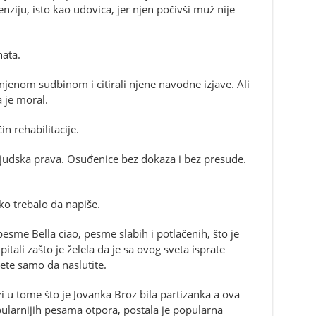
nziju, isto kao udovica, jer njen počivši muž nije
nata.
d njenom sudbinom i citirali njene navodne izjave. Ali
 je moral.
in rehabilitacije.
 ljudska prava. Osuđenice bez dokaza i bez presude.
 ko trebalo da napiše.
esme Bella ciao, pesme slabih i potlačenih, što je
pitali zašto je želela da je sa ovog sveta isprate
te samo da naslutite.
 u tome što je Jovanka Broz bila partizanka a ova
ularnijih pesama otpora, postala je popularna