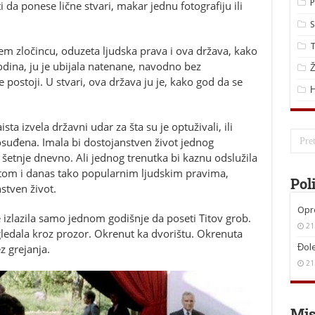
P
 da ponese lične stvari, makar jednu fotografiju ili
S
T
em zločincu, oduzeta ljudska prava i ova država, kako
odina, ju je ubijala natenane, navodno bez
Ž
e postoji. U stvari, ova država ju je, kako god da se
a izvela državni udar za šta su je optuživali, ili
i osuđena. Imala bi dostojanstven život jednog
 šetnje dnevno. Ali jednog trenutka bi kaznu odslužila
artom i danas tako popularnim ljudskim pravima,
Pol
stven život.
Opro
e izlazila samo jednom godišnje da poseti Titov grob.
21
e gledala kroz prozor. Okrenut ka dvorištu. Okrenuta
z grejanja.
Đole
21
Mis