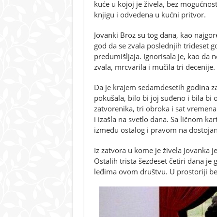
kuće u kojoj je živela, bez mogućnosti
knjigu i odvedena u kućni pritvor.
Jovanki Broz su tog dana, kao najgor
god da se zvala poslednjih trideset g
predumišljaja. Ignorisala je, kao da n
zvala, mrcvarila i mučila tri decenije.
Da je krajem sedamdesetih godina zaist
pokušala, bilo bi joj suđeno i bila b
zatvorenika, tri obroka i sat vremena
i izašla na svetlo dana. Sa ličnom k
između ostalog i pravom na dostojan
Iz zatvora u kome je živela Jovanka j
Ostalih trista šezdeset četiri dana j
leđima ovom društvu. U prostoriji be