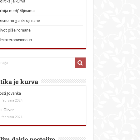
olitika je kurva
rbija medj' šljivama
esno mi ga skroji nane
ivot piše romane
Некатегоризовано
itika je kurva
sti Jovanka
. februara 2024.
 i Oliver
. februara 2021.
lim dakle postojim