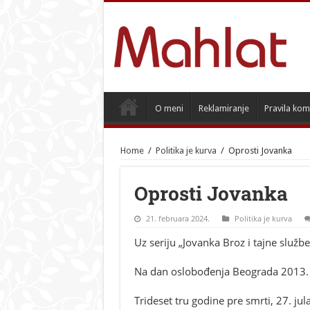
O meni
Reklamiranje
Pravila kom
Home
/
Politika je kurva
/
Oprosti Jovanka
Oprosti Jovanka
21. februara 2024.
Politika je kurva
Uz seriju „Jovanka Broz i tajne službe
Na dan oslobođenja Beograda 2013. 
Trideset tru godine pre smrti, 27. ju