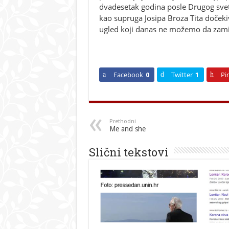
dvadesetak godina posle Drugog svet
kao supruga Josipa Broza Tita dočekiv
ugled koji danas ne možemo da zamis
Facebook
0
Twitter
1
Pi
Prethodni
Me and she
Slični tekstovi