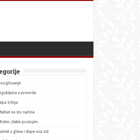
egorije
Googlovanje
zgubljena u prevodu
epa Srbija
ahlat na sto načina
islim, dakle postojim
amet u glavu i dupe uza zid