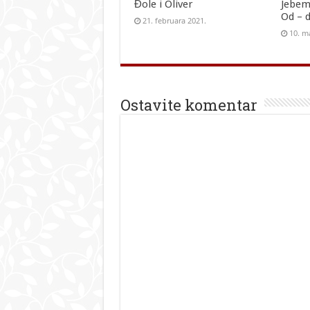
Đole i Oliver
Jebem
Od – 
21. februara 2021.
10. m
Ostavite komentar