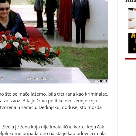
o što se inače lažemo, bila tretirana kao kriminalac.
 za izvoz. Bila je žrtva politike ove zemlje koja
Zatvorena u samicu. Dedinjsku, doduše, što možda
živela je žena koja nije imala ličnu kartu, koja čak
avljali kome pripada ono na šta je kao udovica imala