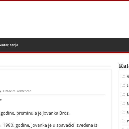
entarisanja
Kat
I
Ostavite komentar
L
“
M
godine, preminula je Jovanka Broz.
M
P
la 1980. godine, Jovanka je u spavaćici izvedena iz