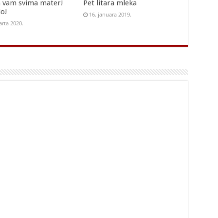
 vam svima mater!
Pet litara mleka
do!
16. januara 2019.
arta 2020.