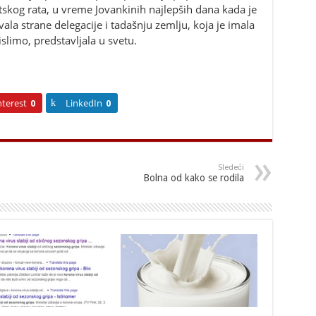
skog rata, u vreme Jovankinih najlepših dana kada je
ala strane delegacije i tadašnju zemlju, koja je imala
limo, predstavljala u svetu.
nterest
0
LinkedIn
0
Sledeći
Bolna od kako se rodila