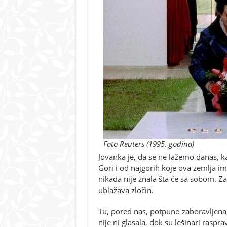
Foto Reuters (1995. godina)
Jovanka je, da se ne lažemo danas, ka
Gori i od najgorih koje ova zemlja ima
nikada nije znala šta će sa sobom. 
ublažava zločin.
Tu, pored nas, potpuno zaboravljena, 
nije ni glasala, dok su lešinari raspr