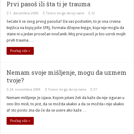
Prvi pasoš ili šta ti je trauma
1. decembra 2009.
Tesno mi ga skroji nane
12
Sećate li se svog prvog pasoša? Da vas podsetim, to je ona crvena
knjižica na kojoj piše SFRJ, formata džepne knjige, koja nije mogla da
stane ni u jedan prosečan novčanik. Moj prvi pasoš je bio uzrok mojih
prvih trauma. …
Pročitaj više »
Nemam svoje mišljenje, mogu da uzmem
tvoje?
24. novembra 2009.
Tesno mi ga skroji nane
37
Nemam mišljenje Je izjava. Kojom pitani želi da kaže da nije siguran u
ono što misli, to jest, da se možda ukakio a da se možda i nije ukakio
al’ sto posto zna da će da se usere ako kaže …
Pročitaj više »