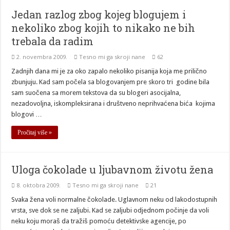
Jedan razlog zbog kojeg blogujem i
nekoliko zbog kojih to nikako ne bih
trebala da radim
2. novembra 2009.
Tesno mi ga skroji nane
62
Zadnjih dana mi je za oko zapalo nekoliko pisanija koja me prilično
zbunjuju. Kad sam počela sa blogovanjem pre skoro tri godine bila
sam suočena sa morem tekstova da su blogeri asocijalna,
nezadovoljna, iskompleksirana i društveno neprihvaćena bića kojima
blogovi …
Pročitaj više »
Uloga čokolade u ljubavnom životu žena
8. oktobra 2009.
Tesno mi ga skroji nane
21
Svaka žena voli normalne čokolade. Uglavnom neku od lakodostupnih
vrsta, sve dok se ne zaljubi. Kad se zaljubi odjednom počinje da voli
neku koju moraš da tražiš pomoću detektivske agencije, po