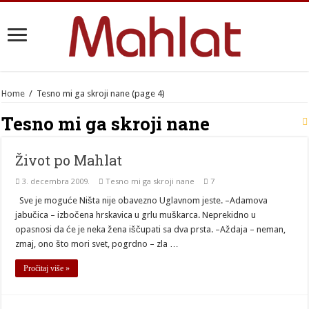
Home
/
Tesno mi ga skroji nane
(page 4)
Tesno mi ga skroji nane
Život po Mahlat
3. decembra 2009.
Tesno mi ga skroji nane
7
Sve je moguće Ništa nije obavezno Uglavnom jeste. –Adamova
jabučica – izbočena hrskavica u grlu muškarca. Neprekidno u
opasnosi da će je neka žena iščupati sa dva prsta. –Aždaja – neman,
zmaj, ono što mori svet, pogrdno – zla …
Pročitaj više »