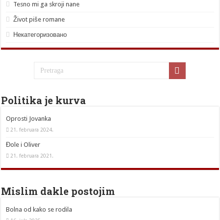
Tesno mi ga skroji nane
Život piše romane
Некатегоризовано
Politika je kurva
Oprosti Jovanka
21. februara 2024.
Đole i Oliver
21. februara 2021.
Mislim dakle postojim
Bolna od kako se rodila