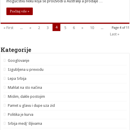
mogućstvu neku koja se proizvodi u Australiji a prodaje …
Pročitaj više »
4
« First
...
«
2
3
5
6
»
10
...
Page 4 of 11
Last »
Kategorije
Googlovanje
Izgubljena u prevodu
Lepa Srbija
Mahlat na sto načina
Mislim, dakle postojim
Pamet u glavu i dupe uza zid
Politika je kurva
Srbija medj' šljivama