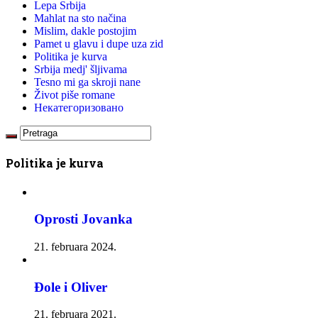
Lepa Srbija
Mahlat na sto načina
Mislim, dakle postojim
Pamet u glavu i dupe uza zid
Politika je kurva
Srbija medj' šljivama
Tesno mi ga skroji nane
Život piše romane
Некатегоризовано
Politika je kurva
Oprosti Jovanka
21. februara 2024.
Đole i Oliver
21. februara 2021.