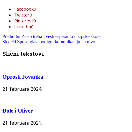
Facebook
0
Twitter
0
Pinterest
0
LinkedIn
0
Prethodni
Zašto treba uvesti esperanto u srpske škole
Sledeći
Spusti glas, podigni komunikaciju na nivo
Slični tekstovi
Oprosti Jovanka
21. februara 2024.
Đole i Oliver
21. februara 2021.