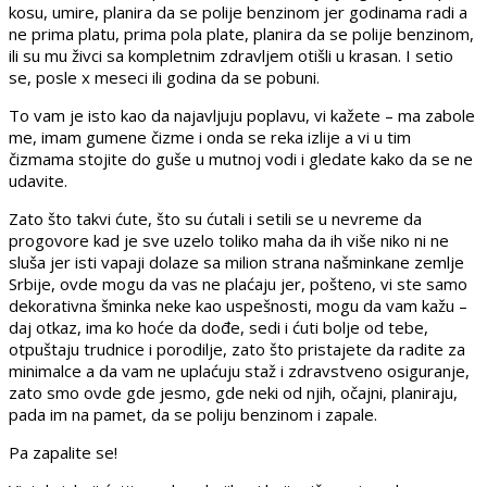
kosu, umire, planira da se polije benzinom jer godinama radi a
ne prima platu, prima pola plate, planira da se polije benzinom,
ili su mu živci sa kompletnim zdravljem otišli u krasan. I setio
se, posle x meseci ili godina da se pobuni.
To vam je isto kao da najavljuju poplavu, vi kažete – ma zabole
me, imam gumene čizme i onda se reka izlije a vi u tim
čizmama stojite do guše u mutnoj vodi i gledate kako da se ne
udavite.
Zato što takvi ćute, što su ćutali i setili se u nevreme da
progovore kad je sve uzelo toliko maha da ih više niko ni ne
sluša jer isti vapaji dolaze sa milion strana našminkane zemlje
Srbije, ovde mogu da vas ne plaćaju jer, pošteno, vi ste samo
dekorativna šminka neke kao uspešnosti, mogu da vam kažu –
daj otkaz, ima ko hoće da dođe, sedi i ćuti bolje od tebe,
otpuštaju trudnice i porodilje, zato što pristajete da radite za
minimalce a da vam ne uplaćuju staž i zdravstveno osiguranje,
zato smo ovde gde jesmo, gde neki od njih, očajni, planiraju,
pada im na pamet, da se poliju benzinom i zapale.
Pa zapalite se!