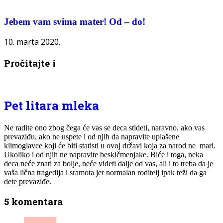
Jebem vam svima mater! Od – do!
10. marta 2020.
Pročitajte i
Pet litara mleka
Ne radite ono zbog čega će vas se deca stideti, naravno, ako vas
prevaziđu, ako ne uspete i od njih da napravite uplašene
klimoglavce koji će biti statisti u ovoj državi koja za narod ne mari.
Ukoliko i od njih ne napravite beskičmenjake. Biće i toga, neka
deca neće znati za bolje, neće videti dalje od vas, ali i to treba da je
vaša lična tragedija i sramota jer normalan roditelj ipak teži da ga
dete prevaziđe.
5 komentara