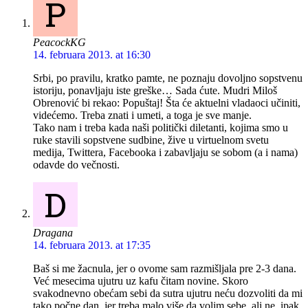
P
PeacockKG
14. februara 2013. at 16:30
Srbi, po pravilu, kratko pamte, ne poznaju dovoljno sopstvenu
istoriju, ponavljaju iste greške… Sada ćute. Mudri Miloš
Obrenović bi rekao: Popuštaj! Šta će aktuelni vladaoci učiniti,
videćemo. Treba znati i umeti, a toga je sve manje.
Tako nam i treba kada naši politički diletanti, kojima smo u
ruke stavili sopstvene sudbine, žive u virtuelnom svetu
medija, Twittera, Facebooka i zabavljaju se sobom (a i nama)
odavde do večnosti.
D
Dragana
14. februara 2013. at 17:35
Baš si me žacnula, jer o ovome sam razmišljala pre 2-3 dana.
Već mesecima ujutru uz kafu čitam novine. Skoro
svakodnevno obećam sebi da sutra ujutru neću dozvoliti da mi
tako počne dan, jer treba malo više da volim sebe, ali ne, ipak