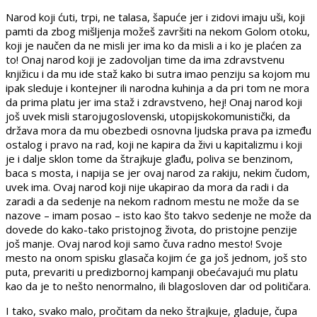
Narod koji ćuti, trpi, ne talasa, šapuće jer i zidovi imaju uši, koji
pamti da zbog mišljenja možeš završiti na nekom Golom otoku,
koji je naučen da ne misli jer ima ko da misli a i ko je plaćen za
to! Onaj narod koji je zadovoljan time da ima zdravstvenu
knjižicu i da mu ide staž kako bi sutra imao penziju sa kojom mu
ipak sleduje i kontejner ili narodna kuhinja a da pri tom ne mora
da prima platu jer ima staž i zdravstveno, hej! Onaj narod koji
još uvek misli starojugoslovenski, utopijskokomunistički, da
država mora da mu obezbedi osnovna ljudska prava pa između
ostalog i pravo na rad, koji ne kapira da živi u kapitalizmu i koji
je i dalje sklon tome da štrajkuje glađu, poliva se benzinom,
baca s mosta, i napija se jer ovaj narod za rakiju, nekim čudom,
uvek ima. Ovaj narod koji nije ukapirao da mora da radi i da
zaradi a da sedenje na nekom radnom mestu ne može da se
nazove – imam posao – isto kao što takvo sedenje ne može da
dovede do kako-tako pristojnog života, do pristojne penzije
još manje. Ovaj narod koji samo čuva radno mesto! Svoje
mesto na onom spisku glasača kojim će ga još jednom, još sto
puta, prevariti u predizbornoj kampanji obećavajući mu platu
kao da je to nešto nenormalno, ili blagosloven dar od političara.
I tako, svako malo, pročitam da neko štrajkuje, gladuje, čupa