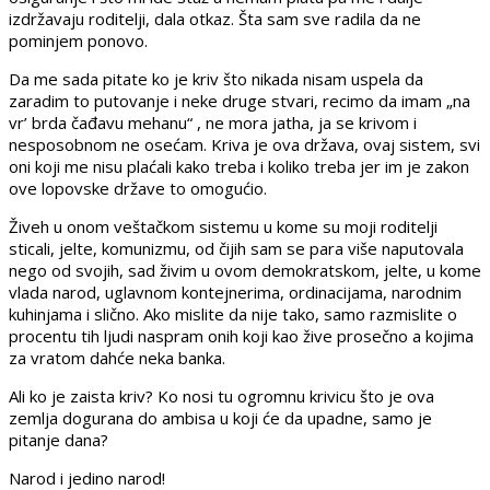
izdržavaju roditelji, dala otkaz. Šta sam sve radila da ne
pominjem ponovo.
Da me sada pitate ko je kriv što nikada nisam uspela da
zaradim to putovanje i neke druge stvari, recimo da imam „na
vr’ brda čađavu mehanu“ , ne mora jatha, ja se krivom i
nesposobnom ne osećam. Kriva je ova država, ovaj sistem, svi
oni koji me nisu plaćali kako treba i koliko treba jer im je zakon
ove lopovske države to omogućio.
Živeh u onom veštačkom sistemu u kome su moji roditelji
sticali, jelte, komunizmu, od čijih sam se para više naputovala
nego od svojih, sad živim u ovom demokratskom, jelte, u kome
vlada narod, uglavnom kontejnerima, ordinacijama, narodnim
kuhinjama i slično. Ako mislite da nije tako, samo razmislite o
procentu tih ljudi naspram onih koji kao žive prosečno a kojima
za vratom dahće neka banka.
Ali ko je zaista kriv? Ko nosi tu ogromnu krivicu što je ova
zemlja dogurana do ambisa u koji će da upadne, samo je
pitanje dana?
Narod i jedino narod!