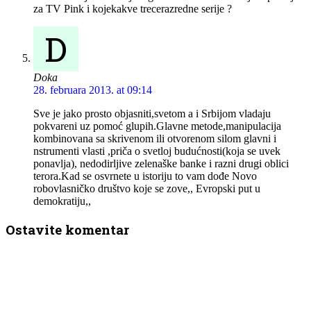
za TV Pink i kojekakve trecerazredne serije ?
D
Doka
28. februara 2013. at 09:14
Sve je jako prosto objasniti,svetom a i Srbijom vladaju
pokvareni uz pomoć glupih.Glavne metode,manipulacija
kombinovana sa skrivenom ili otvorenom silom glavni i
nstrumenti vlasti ,priča o svetloj budućnosti(koja se uvek
ponavlja), nedodirljive zelenaške banke i razni drugi oblici
terora.Kad se osvrnete u istoriju to vam dođe Novo
robovlasničko društvo koje se zove,, Evropski put u
demokratiju,,
Ostavite komentar