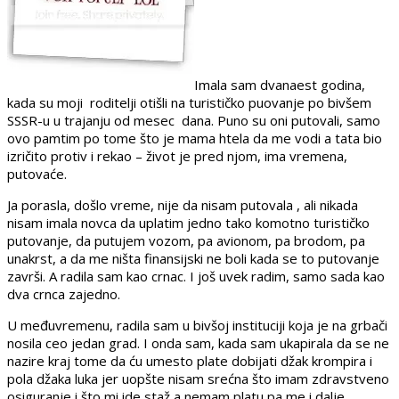
Imala sam dvanaest godina,
kada su moji roditelji otišli na turističko puovanje po bivšem
SSSR-u u trajanju od mesec dana. Puno su oni putovali, samo
ovo pamtim po tome što je mama htela da me vodi a tata bio
izričito protiv i rekao – život je pred njom, ima vremena,
putovaće.
Ja porasla, došlo vreme, nije da nisam putovala , ali nikada
nisam imala novca da uplatim jedno tako komotno turističko
putovanje, da putujem vozom, pa avionom, pa brodom, pa
unakrst, a da me ništa finansijski ne boli kada se to putovanje
završi. A radila sam kao crnac. I još uvek radim, samo sada kao
dva crnca zajedno.
U međuvremenu, radila sam u bivšoj instituciji koja je na grbači
nosila ceo jedan grad. I onda sam, kada sam ukapirala da se ne
nazire kraj tome da ću umesto plate dobijati džak krompira i
pola džaka luka jer uopšte nisam srećna što imam zdravstveno
osiguranje i što mi ide staž a nemam platu pa me i dalje