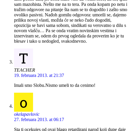
sam mazohista. Nešto me na to tera. Pa onda kopam po netu i
tražim odgovore na pitanje šta nam se to dogodilo i zašto smo
ovoliko pasivni. Nađoh gomilu odgovora: umorili se, dajemo
priliku novoj vlasti, možda će se neko čudo dogoditi,
opozicija se bavi sama sobom, sindikati su verovatno u dilu s
novom vlašću… Pa se onda vratim novinskim vestima i
iznerviram se, odem do prvog ogledala da proverim ko je tu
blesav i tako u nedogled, svakodnevno.
T
TEACHER
19. februara 2013. at 21:37
Imali smo Slobu.Nismo umeli to da cenimo!
o
okelapavlovic
27. februara 2013. at 06:17
Sta ti ocekujes od ovaj blago retardirani narod koji dupe daje