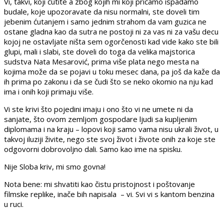
Vi, takvi, koji ćutite a zbog kojih mi koji pričamo ispadamo
budale, koje upozoravate da nisu normalni, ste doveli tim
jebenim ćutanjem i samo jednim strahom da vam guzica ne
ostane gladna kao da sutra ne postoji ni za vas ni za vašu decu
kojoj ne ostavljate ništa sem ogorčenosti kad vide kako ste bili
glupi, mali i slabi, ste doveli do toga da velika majstorica
sudstva Nata Mesarović, prima više plata nego mesta na
kojima može da se pojavi u toku mesec dana, pa još da kaže da
ih prima po zakonu i da se čudi što se neko okomio na nju kad
ima i onih koji primaju više.
Vi ste krivi što pojedini imaju i ono što vi ne umete ni da
sanjate, što ovom zemljom gospodare ljudi sa kupljenim
diplomama i na kraju – lopovi koji samo vama nisu ukrali život, u
takvoj iluziji živite, nego ste svoj život i živote onih za koje ste
odgovorni dobrovoljno dali. Samo kao ime na spisku.
Nije Sloba kriv, mi smo govna!
Nota bene: mi shvatiti kao čistu pristojnost i poštovanje
filmske replike, inače bih napisala – vi. Svi vi s kantom benzina
u ruci.