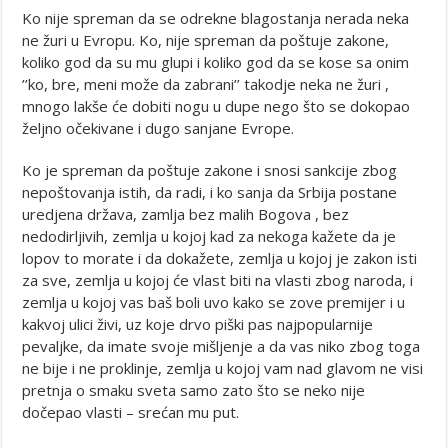
Ko nije spreman da se odrekne blagostanja nerada neka
ne žuri u Evropu. Ko, nije spreman da poštuje zakone,
koliko god da su mu glupi i koliko god da se kose sa onim
’’ko, bre, meni može da zabrani’’ takodje neka ne žuri ,
mnogo lakše će dobiti nogu u dupe nego što se dokopao
željno očekivane i dugo sanjane Evrope.
Ko je spreman da poštuje zakone i snosi sankcije zbog
nepoštovanja istih, da radi, i ko sanja da Srbija postane
uredjena država, zamlja bez malih Bogova , bez
nedodirljivih, zemlja u kojoj kad za nekoga kažete da je
lopov to morate i da dokažete, zemlja u kojoj je zakon isti
za sve, zemlja u kojoj će vlast biti na vlasti zbog naroda, i
zemlja u kojoj vas baš boli uvo kako se zove premijer i u
kakvoj ulici živi, uz koje drvo piški pas najpopularnije
pevaljke, da imate svoje mišljenje a da vas niko zbog toga
ne bije i ne proklinje, zemlja u kojoj vam nad glavom ne visi
pretnja o smaku sveta samo zato što se neko nije
dočepao vlasti – srećan mu put.