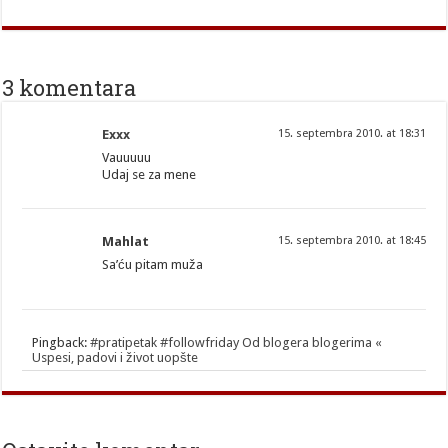
3 komentara
Exxx
15. septembra 2010. at 18:31
Vauuuuu
Udaj se za mene
Mahlat
15. septembra 2010. at 18:45
Sa’ću pitam muža
Pingback:
#pratipetak #followfriday Od blogera blogerima «
Uspesi, padovi i život uopšte