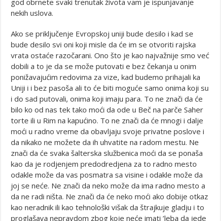
god obrnete svaki trenutak života vam je ispunjavanje
nekih uslova.
Ako se priključenje Evropskoj uniji bude desilo i kad se
bude desilo svi oni koji misle da će im se otvoriti rajska
vrata ostaće razočarani. Ono što je kao najvažnije smo već
dobili a to je da se može putovati e bez čekanja u onim
ponižavajućim redovima za vize, kad budemo prihajali ka
Uniji i i bez pasoša ali to će biti moguće samo onima koji su
i do sad putovali, onima koji imaju para. To ne znači da će
bilo ko od nas tek tako moći da ode u Beč na parče Saher
torte ili u Rim na kapućino. To ne znači da će mnogi i dalje
moći u radno vreme da obavljaju svoje privatne poslove i
da nikako ne možete da ih uhvatite na radom mestu. Ne
znači da će svaka šalterska službenica moći da se ponaša
kao da je rodjenjem predodredjena za to radno mesto
odakle može da vas posmatra sa visine i odakle može da
joj se neće. Ne znači da neko može da ima radno mesto a
da ne radi ništa. Ne znači da će neko moći ako dobije otkaz
kao neradnik ili kao tehnološki višak da štrajkuje gladju i to
proglašava nepravdom zbog koje neće imati ’leba da jede