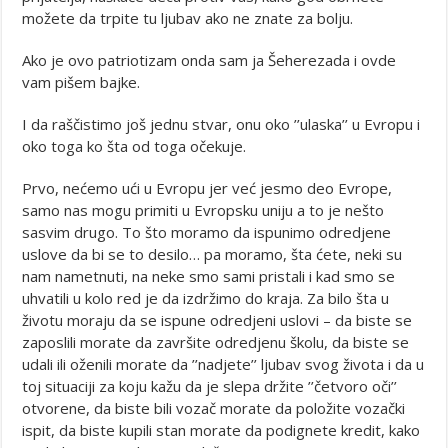
možete da trpite tu ljubav ako ne znate za bolju.
Ako je ovo patriotizam onda sam ja Šeherezada i ovde
vam pišem bajke.
I da raščistimo još jednu stvar, onu oko ’’ulaska’’ u Evropu i
oko toga ko šta od toga očekuje.
Prvo, nećemo ući u Evropu jer već jesmo deo Evrope,
samo nas mogu primiti u Evropsku uniju a to je nešto
sasvim drugo. To što moramo da ispunimo odredjene
uslove da bi se to desilo… pa moramo, šta ćete, neki su
nam nametnuti, na neke smo sami pristali i kad smo se
uhvatili u kolo red je da izdržimo do kraja. Za bilo šta u
životu moraju da se ispune odredjeni uslovi – da biste se
zaposlili morate da završite odredjenu školu, da biste se
udali ili oženili morate da ’’nadjete’’ ljubav svog života i da u
toj situaciji za koju kažu da je slepa držite ’’četvoro oči’’
otvorene, da biste bili vozač morate da položite vozački
ispit, da biste kupili stan morate da podignete kredit, kako