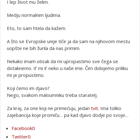
I lep život mu želim.
Medju normalnim ljudima.
Eto, to sam htela da kažem.
A što se Evropske unije tiče ja da sam na njihovom mestu
uopšte ne bih žurila da nas primim.
Nekako imam utisak da mi upropastimo sve čega se
dotaknemo. Il’ mi il’ neko u naše ime. Čim dobijemo priliku
mi je propustimo.
Koji ćemo im djavo?
Nego, svakom maloumniku treba staratelj.
Za kraj, za one koji ne primećuju, jedan
tvit.
Ima toliko
zajebancija koje promiču… pa kad djavo dodje po svoje…
Facebook
0
Twitter
0