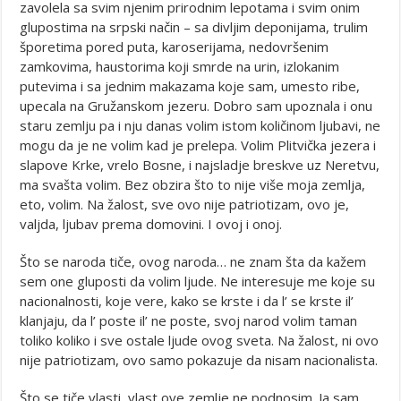
zavolela sa svim njenim prirodnim lepotama i svim onim
glupostima na srpski način – sa divljim deponijama, trulim
šporetima pored puta, karoserijama, nedovršenim
zamkovima, haustorima koji smrde na urin, izlokanim
putevima i sa jednim makazama koje sam, umesto ribe,
upecala na Gružanskom jezeru. Dobro sam upoznala i onu
staru zemlju pa i nju danas volim istom količinom ljubavi, ne
mogu da je ne volim kad je prelepa. Volim Plitvička jezera i
slapove Krke, vrelo Bosne, i najsladje breskve uz Neretvu,
ma svašta volim. Bez obzira što to nije više moja zemlja,
eto, volim. Na žalost, sve ovo nije patriotizam, ovo je,
valjda, ljubav prema domovini. I ovoj i onoj.
Što se naroda tiče, ovog naroda… ne znam šta da kažem
sem one gluposti da volim ljude. Ne interesuje me koje su
nacionalnosti, koje vere, kako se krste i da l’ se krste il’
klanjaju, da l’ poste il’ ne poste, svoj narod volim taman
toliko koliko i sve ostale ljude ovog sveta. Na žalost, ni ovo
nije patriotizam, ovo samo pokazuje da nisam nacionalista.
Što se tiče vlasti, vlast ove zemlje ne podnosim. Ja sam