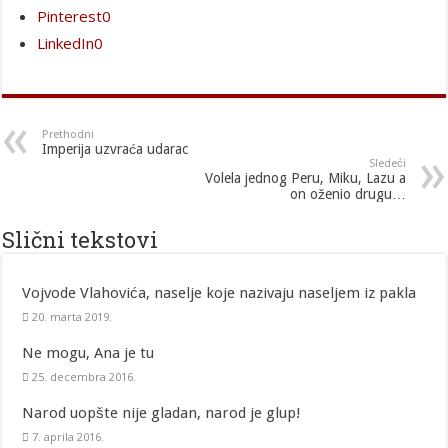
Pinterest
0
LinkedIn
0
Prethodni
Imperija uzvraća udarac
Sledeći
Volela jednog Peru, Miku, Lazu a
on oženio drugu…
Slični tekstovi
Vojvode Vlahovića, naselje koje nazivaju naseljem iz pakla
20. marta 2019.
Ne mogu, Ana je tu
25. decembra 2016.
Narod uopšte nije gladan, narod je glup!
7. aprila 2016.