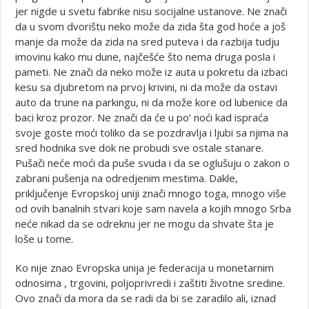
jer nigde u svetu fabrike nisu socijalne ustanove. Ne znači
da u svom dvorištu neko može da zida šta god hoće a još
manje da može da zida na sred puteva i da razbija tudju
imovinu kako mu dune, najčešće što nema druga posla i
pameti. Ne znači da neko može iz auta u pokretu da izbaci
kesu sa djubretom na prvoj krivini, ni da može da ostavi
auto da trune na parkingu, ni da može kore od lubenice da
baci kroz prozor. Ne znači da će u po’ noći kad ispraća
svoje goste moći toliko da se pozdravlja i ljubi sa njima na
sred hodnika sve dok ne probudi sve ostale stanare.
Pušači neće moći da puše svuda i da se oglušuju o zakon o
zabrani pušenja na odredjenim mestima. Dakle,
priključenje Evropskoj uniji znači mnogo toga, mnogo više
od ovih banalnih stvari koje sam navela a kojih mnogo Srba
neće nikad da se odreknu jer ne mogu da shvate šta je
loše u tome.
Ko nije znao Evropska unija je federacija u monetarnim
odnosima , trgovini, poljoprivredi i zaštiti životne sredine.
Ovo znači da mora da se radi da bi se zaradilo ali, iznad