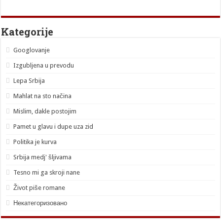
Kategorije
Googlovanje
Izgubljena u prevodu
Lepa Srbija
Mahlat na sto načina
Mislim, dakle postojim
Pamet u glavu i dupe uza zid
Politika je kurva
Srbija medj' šljivama
Tesno mi ga skroji nane
Život piše romane
Некатегоризовано