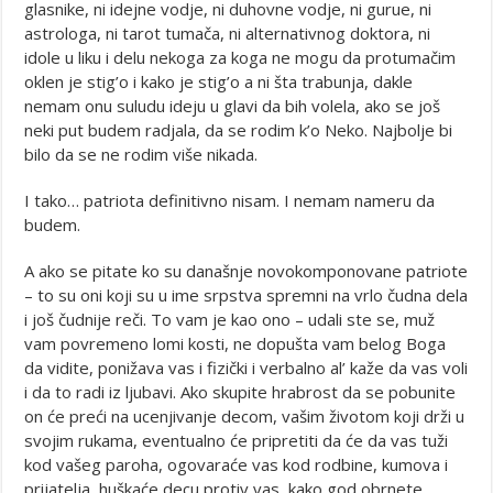
glasnike, ni idejne vodje, ni duhovne vodje, ni gurue, ni
astrologa, ni tarot tumača, ni alternativnog doktora, ni
idole u liku i delu nekoga za koga ne mogu da protumačim
oklen je stig’o i kako je stig’o a ni šta trabunja, dakle
nemam onu suludu ideju u glavi da bih volela, ako se još
neki put budem radjala, da se rodim k’o Neko. Najbolje bi
bilo da se ne rodim više nikada.
I tako… patriota definitivno nisam. I nemam nameru da
budem.
A ako se pitate ko su današnje novokomponovane patriote
– to su oni koji su u ime srpstva spremni na vrlo čudna dela
i još čudnije reči. To vam je kao ono – udali ste se, muž
vam povremeno lomi kosti, ne dopušta vam belog Boga
da vidite, ponižava vas i fizički i verbalno al’ kaže da vas voli
i da to radi iz ljubavi. Ako skupite hrabrost da se pobunite
on će preći na ucenjivanje decom, vašim životom koji drži u
svojim rukama, eventualno će pripretiti da će da vas tuži
kod vašeg paroha, ogovaraće vas kod rodbine, kumova i
prijatelja, huškaće decu protiv vas, kako god obrnete