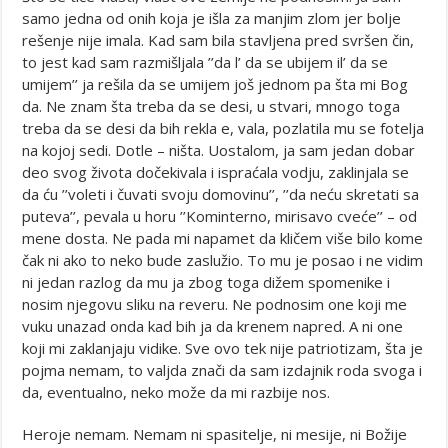
samo jedna od onih koja je išla za manjim zlom jer bolje
rešenje nije imala. Kad sam bila stavljena pred svršen čin,
to jest kad sam razmišljala ’’da l’ da se ubijem il’ da se
umijem’’ ja rešila da se umijem još jednom pa šta mi Bog
da. Ne znam šta treba da se desi, u stvari, mnogo toga
treba da se desi da bih rekla e, vala, pozlatila mu se fotelja
na kojoj sedi. Dotle – ništa. Uostalom, ja sam jedan dobar
deo svog života dočekivala i ispraćala vodju, zaklinjala se
da ću ’’voleti i čuvati svoju domovinu’’, ’’da neću skretati sa
puteva’’, pevala u horu ’’Kominterno, mirisavo cveće’’ – od
mene dosta. Ne pada mi napamet da kličem više bilo kome
čak ni ako to neko bude zaslužio. To mu je posao i ne vidim
ni jedan razlog da mu ja zbog toga dižem spomenike i
nosim njegovu sliku na reveru. Ne podnosim one koji me
vuku unazad onda kad bih ja da krenem napred. A ni one
koji mi zaklanjaju vidike. Sve ovo tek nije patriotizam, šta je
pojma nemam, to valjda znači da sam izdajnik roda svoga i
da, eventualno, neko može da mi razbije nos.
Heroje nemam. Nemam ni spasitelje, ni mesije, ni Božije