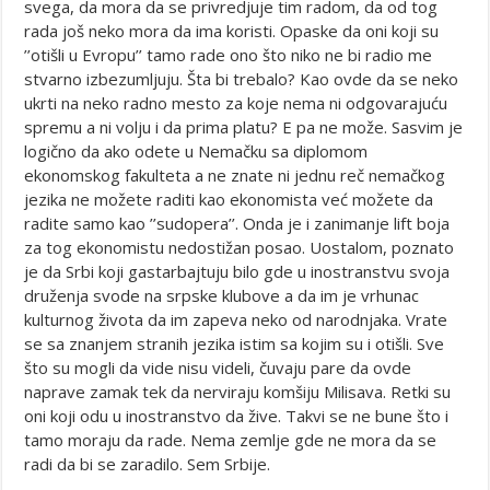
svega, da mora da se privredjuje tim radom, da od tog
rada još neko mora da ima koristi. Opaske da oni koji su
’’otišli u Evropu’’ tamo rade ono što niko ne bi radio me
stvarno izbezumljuju. Šta bi trebalo? Kao ovde da se neko
ukrti na neko radno mesto za koje nema ni odgovarajuću
spremu a ni volju i da prima platu? E pa ne može. Sasvim je
logično da ako odete u Nemačku sa diplomom
ekonomskog fakulteta a ne znate ni jednu reč nemačkog
jezika ne možete raditi kao ekonomista već možete da
radite samo kao ’’sudopera’’. Onda je i zanimanje lift boja
za tog ekonomistu nedostižan posao. Uostalom, poznato
je da Srbi koji gastarbajtuju bilo gde u inostranstvu svoja
druženja svode na srpske klubove a da im je vrhunac
kulturnog života da im zapeva neko od narodnjaka. Vrate
se sa znanjem stranih jezika istim sa kojim su i otišli. Sve
što su mogli da vide nisu videli, čuvaju pare da ovde
naprave zamak tek da nerviraju komšiju Milisava. Retki su
oni koji odu u inostranstvo da žive. Takvi se ne bune što i
tamo moraju da rade. Nema zemlje gde ne mora da se
radi da bi se zaradilo. Sem Srbije.