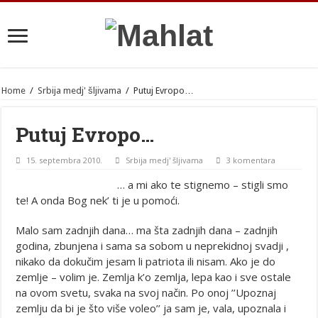
Home
/
Srbija medj' šljivama
/
Putuj Evropo…
Putuj Evropo…
15. septembra 2010.
Srbija medj' šljivama
3 komentara
… a mi ako te stignemo – stigli smo
te! A onda Bog nek’ ti je u pomoći.
Malo sam zadnjih dana… ma šta zadnjih dana – zadnjih
godina, zbunjena i sama sa sobom u neprekidnoj svadji ,
nikako da dokučim jesam li patriota ili nisam. Ako je do
zemlje – volim je. Zemlja k’o zemlja, lepa kao i sve ostale
na ovom svetu, svaka na svoj način. Po onoj ’’Upoznaj
zemlju da bi je što više voleo’’ ja sam je, vala, upoznala i