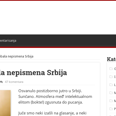
entarisanja
ebala nepismena Srbija
Kat
la nepismena Srbija
I
47 komentara
L
Osvanulo postizborno jutro u Srbiji.
M
Sunčano. Atmosfera međ’ intelektualnom
M
elitom (bokte!) zgusnuta do pucanja.
P
Juče smo neki izašli na glasanje, a neki