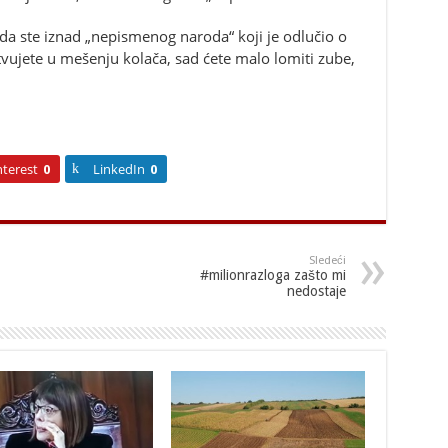
e da ste iznad „nepismenog naroda“ koji je odlučio o
tvujete u mešenju kolača, sad ćete malo lomiti zube,
nterest
0
LinkedIn
0
Sledeći
#milionrazloga zašto mi
nedostaje