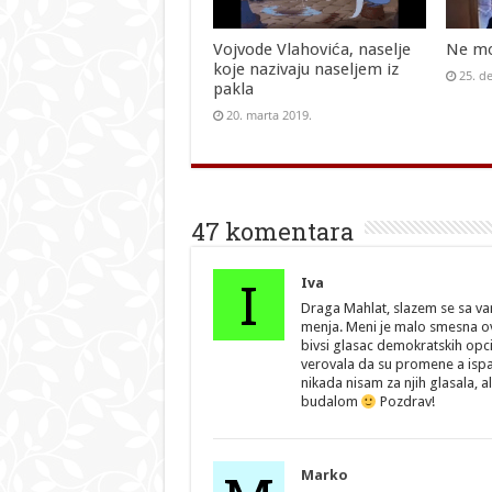
Vojvode Vlahovića, naselje
Ne mo
koje nazivaju naseljem iz
25. d
pakla
20. marta 2019.
47 komentara
I
Iva
Draga Mahlat, slazem se sa vam
menja. Meni je malo smesna o
bivsi glasac demokratskih opc
verovala da su promene a ispal
nikada nisam za njih glasala, ali
budalom
Pozdrav!
Marko