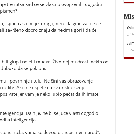
anje trenutka kad će se vlasti u ovoj zemlji dogoditi
nepismen?
Mis
 ispod časti im je, drugo, neće da ginu za ideale,
Boln
ali savršeno dobro znaju da nekima gori i da će
16
Svim
24
 biti glup i ne biti mudar. Životnoj mudrosti nekih od
e duboko da se pokloni.
omu i povrh nje titulu. Ne čini vas obrazovanje
 radite. Ako ne uspete da iskoristite svoje
pozivate jer vam je neko lupio pečat da ih imate,
nteligencija. Da nije, ne bi se juče vlasti dogodio
dila inteligencija.
 što je htela, vama se dogodio „nepismen narod“.