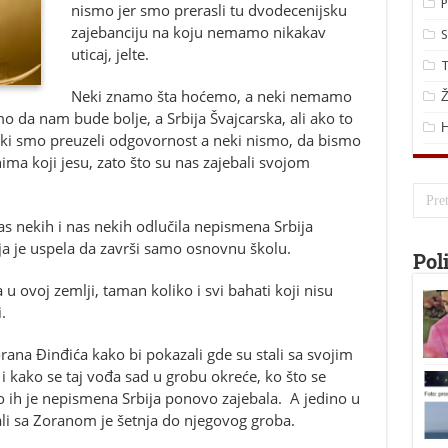
P
nismo jer smo prerasli tu dvodecenijsku
zajebanciju na koju nemamo nikakav
S
uticaj, jelte.
T
Neki znamo šta hoćemo, a neki nemamo
Ž
 da nam bude bolje, a Srbija Švajcarska, ali ako to
ki smo preuzeli odgovornost a neki nismo, da bismo
ma koji jesu, zato što su nas zajebali svojom
as nekih i nas nekih odlučila nepismena Srbija
 je uspela da završi samo osnovnu školu.
Pol
 u ovoj zemlji, taman koliko i svi bahati koji nisu
.
 Zorana Đinđića kako bi pokazali gde su stali sa svojim
i kako se taj vođa sad u grobu okreće, ko što se
o ih je nepismena Srbija ponovo zajebala. A jedino u
i sa Zoranom je šetnja do njegovog groba.