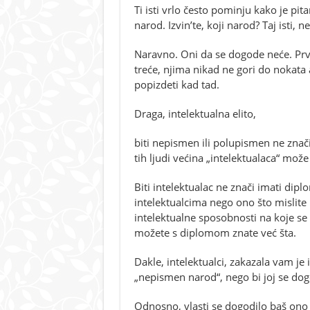
Ti isti vrlo često pominju kako je pit
narod. Izvin’te, koji narod? Taj isti, 
Naravno. Oni da se dogode neće. Prvo,
treće, njima nikad ne gori do nokata 
popizdeti kad tad.
Draga, intelektualna elito,
biti nepismen ili polupismen ne znači
tih ljudi većina „intelektualaca“ mož
Biti intelektualac ne znači imati dipl
intelektualcima nego ono što mislite i
intelektualne sposobnosti na koje se 
možete s diplomom znate već šta.
Dakle, intelektualci, zakazala vam je i
„nepismen narod“, nego bi joj se dogo
Odnosno, vlasti se dogodilo baš ono