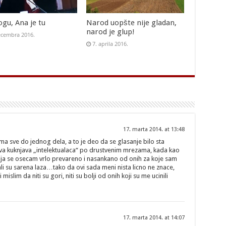
gu, Ana je tu
Narod uopšte nije gladan,
narod je glup!
ecembra 2016.
7. aprila 2016.
17. marta 2014. at 13:48
a sve do jednog dela, a to je deo da se glasanje bilo sta
va kuknjava „intelektualaca“ po drustvenim mrezama, kada kao
ija se osecam vrlo prevareno i nasankano od onih za koje sam
i su sarena laza…tako da ovi sada meni nista licno ne znace,
 mislim da niti su gori, niti su bolji od onih koji su me ucinili
17. marta 2014. at 14:07