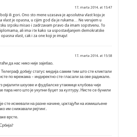
17. marta 2014. at 15:47
bolji ili gori. Ono sto mene uzasava je apsolutna vlast koju je
a vlast je opasna, u cijim god da je rukama… Ne verujem u
otsku srpsku misao i zadrzavam pravo da imam sopstvenu. To
plomama, ali ima i te kako sa uspostavljanjem demokratske
 opasna vlast, cak i za one koji je imaju!
17. marta 2014. at 15:58
ћи да нас нико није зајебао.
 Телеграф добију статус медија самим тим што сте кликтали
исте по мрежама – индиректно сте гласали за ове радикале.
з ријалити шоуове и фудбалске утакмице клубова чије
е пара него што је укупни буџет за културу. Нисте се бунили
је сте исмевали на разне начине, цоктајући на измишљене
ако им снижавали рејтинг.
аке врсте.
Србија?