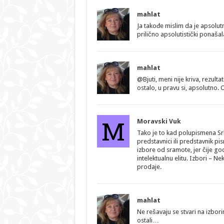
mahlat
Ja takođe mislim da je apsolutn
prilično apsolutistički ponašal
mahlat
@Bjuti, meni nije kriva, rezult
ostalo, u pravu si, apsolutno. 
M
Moravski Vuk
Tako je to kad polupismena Sr
predstavnici ili predstavnik p
izbore od sramote, jer čije go
intelektualnu elitu. Izbori – N
prodaje.
mahlat
Ne rešavaju se stvari na izbor
ostali…