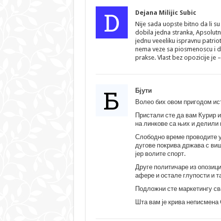
D
Dejana Milijic Subic
Nije sada uopste bitno da li su 
dobila jedna stranka, Apsolutn
jednu veeeliku ispravnu patri
nema veze sa piosmenoscu i di
prakse. Vlast bez opozicije je –
Б
Бјути
Волео бих овом пригодом иста
Пристали сте да вам Курир и
на линкове са њих и делили 
Слободно време проводите у
дугове покрива држава с виш
јер волите спорт.
Друге политичаре из опозици
афере и остале глупости и т
Подложни сте маркетингу св
Шта вам је крива неписмена 