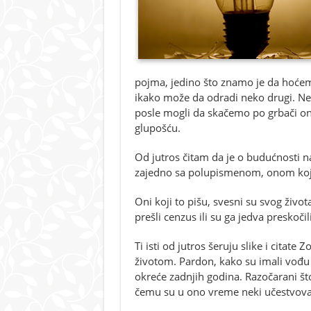
pojma, jedino što znamo je da hoćemo
ikako može da odradi neko drugi. Ne
posle mogli da skačemo po grbači oni
glupošću.
Od jutros čitam da je o budućnosti n
zajedno sa polupismenom, onom koja
Oni koji to pišu, svesni su svog života
prešli cenzus ili su ga jedva preskočili
Ti isti od jutros šeruju slike i citate
životom. Pardon, kako su imali vođu 
okreće zadnjih godina. Razočarani št
čemu su u ono vreme neki učestvoval