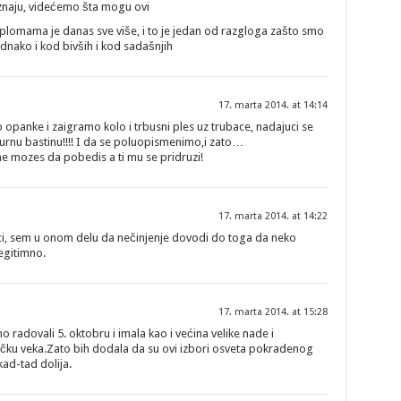
)znaju, videćemo šta mogu ovi
iplomama je danas sve više, i to je jedan od razgloga zašto smo
ednako i kod bivših i kod sadašnjih
17. marta 2014. at 14:14
 opanke i zaigramo kolo i trbusni ples uz trubace, nadajuci se
urnu bastinu!!!! I da se poluopismenimo,i zato…
e mozes da pobedis a ti mu se pridruzi!
17. marta 2014. at 14:22
ci, sem u onom delu da nečinjenje dovodi do toga da neko
legitimno.
17. marta 2014. at 15:28
no radovali 5. oktobru i imala kao i većina velike nade i
jačku veka.Zato bih dodala da su ovi izbori osveta pokradenog
kad-tad dolija.