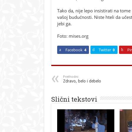
Tako da, nije lepo insistirati na tom
vašoj budućnosti. Niste hteli da učes
jebi ga.
Foto: mises.org
Facebook
4
Twitter
0
Pi
Prethodni
Zdravo, belo i debelo
Slični tekstovi