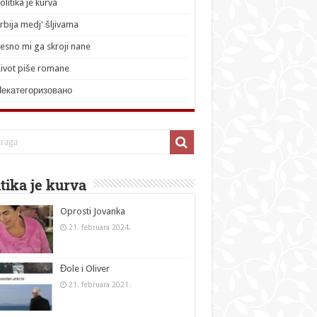
olitika je kurva
rbija medj' šljivama
esno mi ga skroji nane
ivot piše romane
Некатегоризовано
itika je kurva
Oprosti Jovanka
21. februara 2024.
Đole i Oliver
21. februara 2021.