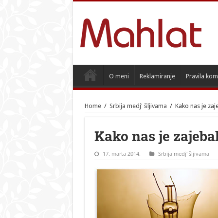
O meni
Reklamiranje
Pravila kom
Home
/
Srbija medj' šljivama
/
Kako nas je zaj
Kako nas je zajeba
17. marta 2014.
Srbija medj' šljivama