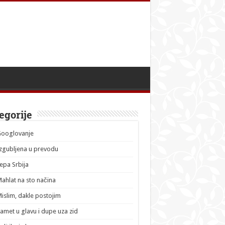
egorije
Googlovanje
zgubljena u prevodu
epa Srbija
ahlat na sto načina
islim, dakle postojim
amet u glavu i dupe uza zid