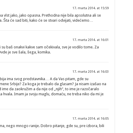
17. marta 2014. at 15:59
a vlst jako, jako opasna. Prethodna nije bila apsolutna ali se
a. Šta će sad biti, kako će se stvari odvijati, videćemo…
17. marta 2014. at 16:01
ati su baš onakvi kakve sam očekivala, sve je vodilo tome. Za
Ovde je sve šala, šega, komika.
17. marta 2014. at 16:03
bija ima svog predstavnika… A da Vas pitam, gde su
ismene Srbije? Za koga je trebalo da glasam? Ja nisam izašao na
d ime da zaokružim a da nije od „njih“, to ime je razočaralo
eka hvala. Imam ja svoju maglu, domaću, ne treba niko da mi je
17. marta 2014. at 16:05
ima, nego mnogo ranije. Dobro pitanje, gde su, pre izbora, bili