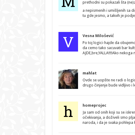
M
prethodni su pokazali šta (ne
a nepismenih i umišljenih sa d
tu gde jesmo, a takvih je podj
V
Vesna Milošević
Po toj logici-hajde da obujemo
da cemo tako sacuvati bar kult
AJDE,bre,YALLA!!!!Ako nekoga n
mahlat
Ovde se uopšte ne radi o logi
drugo činjenje bude vidljivo i 
h
homeprojec
Ja sam od onih koji su se iskre
očekivanja, a doživeli smo pl
naroda, i da je svaka pohlepa 