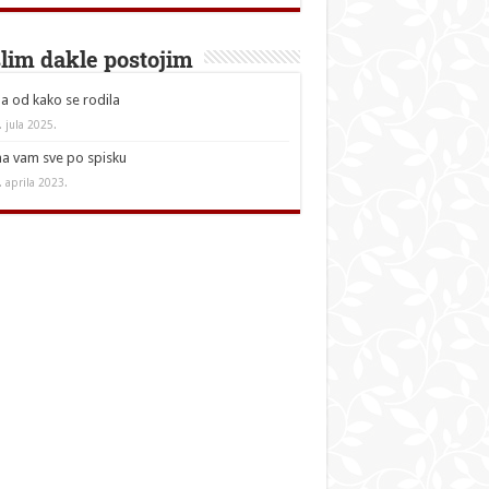
lim dakle postojim
a od kako se rodila
. jula 2025.
a vam sve po spisku
. aprila 2023.