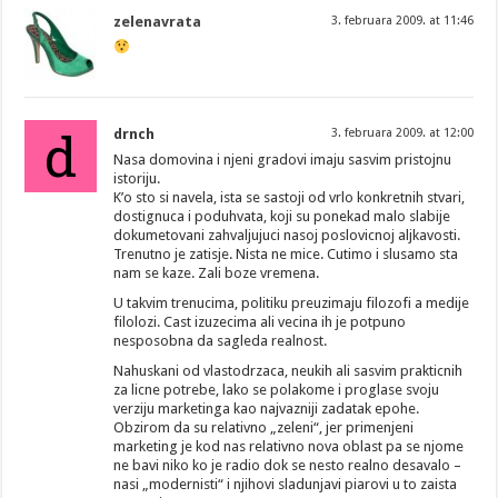
zelenavrata
3. februara 2009. at 11:46
d
drnch
3. februara 2009. at 12:00
Nasa domovina i njeni gradovi imaju sasvim pristojnu
istoriju.
K’o sto si navela, ista se sastoji od vrlo konkretnih stvari,
dostignuca i poduhvata, koji su ponekad malo slabije
dokumetovani zahvaljujuci nasoj poslovicnoj aljkavosti.
Trenutno je zatisje. Nista ne mice. Cutimo i slusamo sta
nam se kaze. Zali boze vremena.
U takvim trenucima, politiku preuzimaju filozofi a medije
filolozi. Cast izuzecima ali vecina ih je potpuno
nesposobna da sagleda realnost.
Nahuskani od vlastodrzaca, neukih ali sasvim prakticnih
za licne potrebe, lako se polakome i proglase svoju
verziju marketinga kao najvazniji zadatak epohe.
Obzirom da su relativno „zeleni“, jer primenjeni
marketing je kod nas relativno nova oblast pa se njome
ne bavi niko ko je radio dok se nesto realno desavalo –
nasi „modernisti“ i njihovi sladunjavi piarovi u to zaista