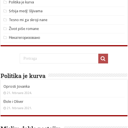
Politika je kurva
Srbija medj' šljivama
Tesno mi ga skroji nane
Život piše romane
Некатегоризовано
Politika je kurva
Oprosti Jovanka
21. februara 2024.
Đole i Oliver
21. februara 2021.