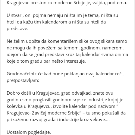
Kragujevac prestonica moderne Srbije je, valjda, podtema.
U stvari, oni pojma nemaju ni šta im je tema, ni šta su
hteli da kažu tim kalendarom a ni šta su hteli da
predstave.
Ne želim uopšte da komentarišem slike ovog slikara samo
ne mogu da ih povežem sa temom, godinom, namerom,
idejom da se grad predstavi kroz taj kalendar svima onima
koje o tom gradu bar nešto interesuje.
Gradonačelnik će kad bude poklanjao ovaj kalendar reći,
pretpostavljam:
Dobro došli u Kragujevac, grad odvajkad, znate ovu
godinu smo proglasili godinom srpske industrije kojoj je
kolevka u Kragujevcu, izvolite kalendar pod nazivom ’’
Kragujevac- Zavičaj moderne Srbije’’ – tu smo pokušali da
prikažemo razvoj grada i industrije kroz vekove….
Uostalom pogledajte.