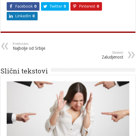
Facebook
0
Twitter
0
Pinterest
0
LinkedIn
0
Prethodni
Najbolje od Srbije
Sledeći
Zaludjenost
Slični tekstovi