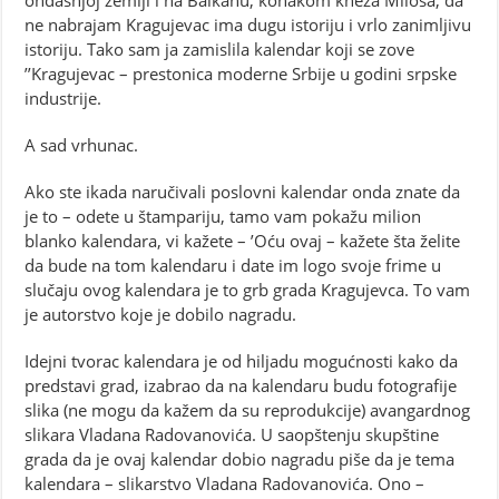
ondašnjoj zemlji i na Balkanu, konakom kneza Miloša, da
ne nabrajam Kragujevac ima dugu istoriju i vrlo zanimljivu
istoriju. Tako sam ja zamislila kalendar koji se zove
’’Kragujevac – prestonica moderne Srbije u godini srpske
industrije.
A sad vrhunac.
Ako ste ikada naručivali poslovni kalendar onda znate da
je to – odete u štampariju, tamo vam pokažu milion
blanko kalendara, vi kažete – ’Oću ovaj – kažete šta želite
da bude na tom kalendaru i date im logo svoje frime u
slučaju ovog kalendara je to grb grada Kragujevca. To vam
je autorstvo koje je dobilo nagradu.
Idejni tvorac kalendara je od hiljadu mogućnosti kako da
predstavi grad, izabrao da na kalendaru budu fotografije
slika (ne mogu da kažem da su reprodukcije) avangardnog
slikara Vladana Radovanovića. U saopštenju skupštine
grada da je ovaj kalendar dobio nagradu piše da je tema
kalendara – slikarstvo Vladana Radovanovića. Ono –