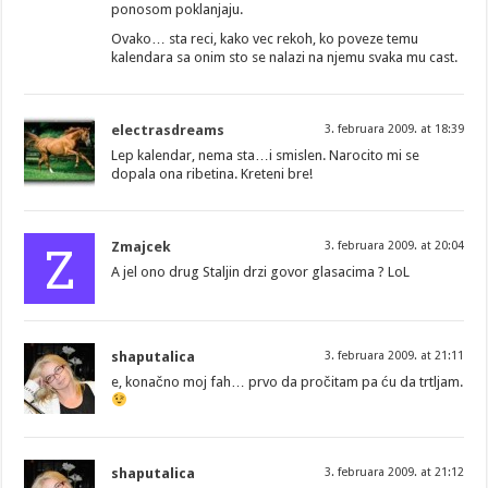
ponosom poklanjaju.
Ovako… sta reci, kako vec rekoh, ko poveze temu
kalendara sa onim sto se nalazi na njemu svaka mu cast.
electrasdreams
3. februara 2009. at 18:39
Lep kalendar, nema sta…i smislen. Narocito mi se
dopala ona ribetina. Kreteni bre!
Z
Zmajcek
3. februara 2009. at 20:04
A jel ono drug Staljin drzi govor glasacima ? LoL
shaputalica
3. februara 2009. at 21:11
e, konačno moj fah… prvo da pročitam pa ću da trtljam.
shaputalica
3. februara 2009. at 21:12