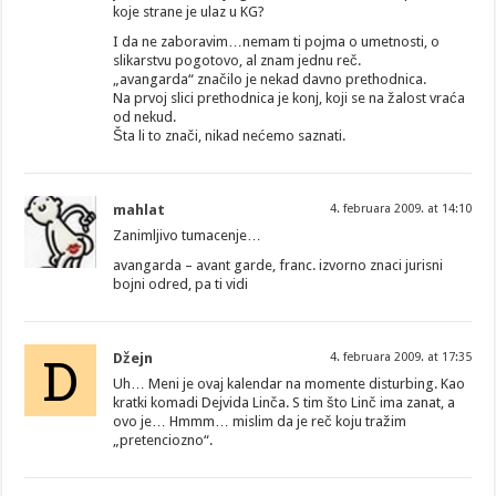
koje strane je ulaz u KG?
I da ne zaboravim…nemam ti pojma o umetnosti, o
slikarstvu pogotovo, al znam jednu reč.
„avangarda“ značilo je nekad davno prethodnica.
Na prvoj slici prethodnica je konj, koji se na žalost vraća
od nekud.
Šta li to znači, nikad nećemo saznati.
mahlat
4. februara 2009. at 14:10
Zanimljivo tumacenje…
avangarda – avant garde, franc. izvorno znaci jurisni
bojni odred, pa ti vidi
D
Džejn
4. februara 2009. at 17:35
Uh… Meni je ovaj kalendar na momente disturbing. Kao
kratki komadi Dejvida Linča. S tim što Linč ima zanat, a
ovo je… Hmmm… mislim da je reč koju tražim
„pretenciozno“.