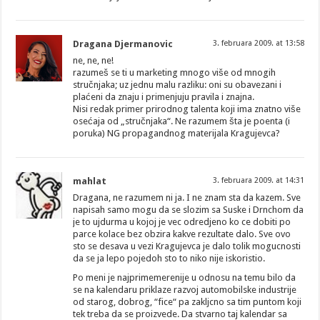
Dragana Djermanovic
3. februara 2009. at 13:58
ne, ne, ne!
razumeš se ti u marketing mnogo više od mnogih
stručnjaka; uz jednu malu razliku: oni su obavezani i
plaćeni da znaju i primenjuju pravila i znajna.
Nisi redak primer prirodnog talenta koji ima znatno više
osećaja od „stručnjaka“. Ne razumem šta je poenta (i
poruka) NG propagandnog materijala Kragujevca?
mahlat
3. februara 2009. at 14:31
Dragana, ne razumem ni ja. I ne znam sta da kazem. Sve
napisah samo mogu da se slozim sa Suske i Drnchom da
je to ujdurma u kojoj je vec odredjeno ko ce dobiti po
parce kolace bez obzira kakve rezultate dalo. Sve ovo
sto se desava u vezi Kragujevca je dalo tolik mogucnosti
da se ja lepo pojedoh sto to niko nije iskoristio.
Po meni je najprimemerenije u odnosu na temu bilo da
se na kalendaru priklaze razvoj automobilske industrije
od starog, dobrog, “fice“ pa zakljcno sa tim puntom koji
tek treba da se proizvede. Da stvarno taj kalendar sa