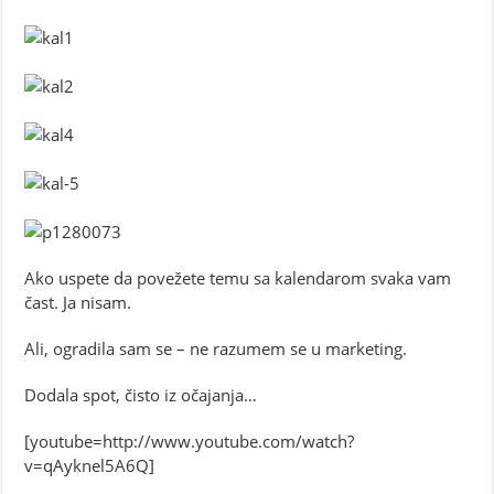
Ako uspete da povežete temu sa kalendarom svaka vam
čast. Ja nisam.
Ali, ogradila sam se – ne razumem se u marketing.
Dodala spot, čisto iz očajanja…
[youtube=http://www.youtube.com/watch?
v=qAyknel5A6Q]