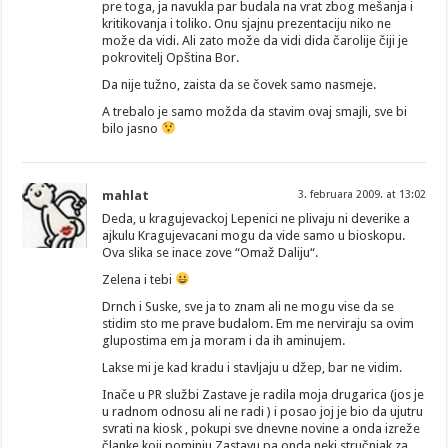
pre toga, ja navukla par budala na vrat zbog mešanja i
kritikovanja i toliko. Onu sjajnu prezentaciju niko ne
može da vidi. Ali zato može da vidi dida čarolije čiji je
pokrovitelj Opština Bor.
Da nije tužno, zaista da se čovek samo nasmeje.
A trebalo je samo možda da stavim ovaj smajli, sve bi
bilo jasno
mahlat
3. februara 2009. at 13:02
Deda, u kragujevackoj Lepenici ne plivaju ni deverike a
ajkulu Kragujevacani mogu da vide samo u bioskopu.
Ova slika se inace zove “Omaž Daliju“.
Zelena i tebi
Drnch i Suske, sve ja to znam ali ne mogu vise da se
stidim sto me prave budalom. Em me nerviraju sa ovim
glupostima em ja moram i da ih aminujem.
Lakse mi je kad kradu i stavljaju u džep, bar ne vidim.
Inače u PR službi Zastave je radila moja drugarica (jos je
u radnom odnosu ali ne radi ) i posao joj je bio da ujutru
svrati na kiosk , pokupi sve dnevne novine a onda izreže
članke koji pominju Zastavu pa onda neki stručnjak za