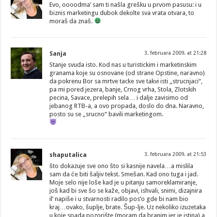
Evo, oooodma’ sam ti našla grešku u prvom pasusu: i u
biznis marketingu dubok dekolte sva vrata otvara, to
moraš da znaš.
Sanja
3. februara 2009. at 21:28
Stanje svuda isto. Kod nas u turistickim i marketinskim
granama koje su osnovane (od strane Opstine, naravno)
da pokrenu Bor sa mrtve tacke sve takvi isti „strucnjaci“,
pa mi pored jezera, banje, Crnog vrha, Stola, Zlotskih
pecina, Savace, prelepih sela… i dalje zavisimo od
jebanog RTB-a, a ovo propada, doslo do dna. Naravno,
posto su se „srucno“ bavili marketingom.
shaputalica
3. februara 2009. at 21:53
što dokazuje sve ono što si kasnije navela…a mislila
sam da će biti šaljiv tekst. Smešan. Kad ono tuga i jad.
Moje selo nije loše kad je u pitanju samoreklamiranje,
još kad bi sve šo se kaže, objavi, ishvali, snimi, dizajnira
il’ napiše i u stvarnosti radilo pos’o gde bi nam bio
kraj…ovako, šuplje, brate. Šup-lje. Uz nekoliko izuzetaka
u koje spada pozorište (moram da branim jer je istina) a