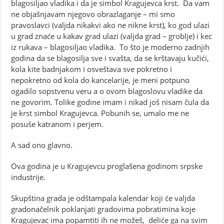
blagosiljao vladika i da je simbol Kragujevca krst. Da vam
ne objašnjavam njegovo obrazlaganje – mi smo
pravoslavci (valjda nikakvi ako ne nikne krst), ko god ulazi
u grad znaće u kakav grad ulazi (valjda grad – groblje) i kec
iz rukava – blagosiljao vladika. To što je moderno zadnjih
godina da se blagosilja sve i svašta, da se krštavaju kučići,
kola kite badnjakom i osveštava sve pokretno i
nepokretno od kola do kancelarije, je meni potpuno
ogadilo sopstvenu veru a o ovom blagoslovu vladike da
ne govorim. Tolike godine imam i nikad još nisam čula da
je krst simbol Kragujevca. Pobunih se, umalo me ne
posuše katranom i perjem.
A sad ono glavno.
Ova godina je u Kragujevcu proglašena godinom srpske
industrije.
Skupština grada je odštampala kalendar koji će valjda
gradonačelnik poklanjati gradovima pobratimina koje
Kragujevac ima popamtiti ih ne možeš, deliće ga na svim