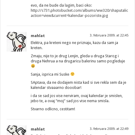
evo, da ne bude da lagim, baci oko:
http://s731.photobucket.com/albums/ww320/shaputalica/?
action=view&current=kalendar-pozoriste.jpg
mahlat
3. februara 2009. at 22:45
Elektra, pa kreteni nego ne priznaju, kazu da sam ja
kreten.
Zmaju, nije to je drug Lenjin, gleda u druga Starog i
druga Nehrua a na drugaricu balerinu samo pogleduje
Sanja, isprica mi Suske
SAptava, da ne dodajem nista kad si sve rekla sem da je
kalendar stvaaarno dooobar!
i da se sad jos vise nerviram, ovaj kalendar je smislen,
jebo te, a ovaj “moj“ sad jos vise nema smisla.
Stvarno odlicno, cestitam!
mahlat
3. februara 2009. at 22:49