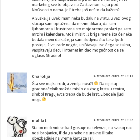
marketing sve to objavi na Zastavinom sajtu pod –
NoOvosti o nama. Je l’ treba još nešto da kažem?
A Suske, ja uvek imam neku budalu na vratu, u vezi ovog
slucaja sam optužena da mrzim slikara, da sam
ljubomorna i frustrirana sto moje vreme prolazi pa zato
mrzim i kalendare. Moš’ misliti. I briga mene šta će neka
budala meni da kaže, ja sam sludjena što takvi ljudi
postoje, žive, rade negde, uništavaju sve čega se taknu,
vaspitavaju decu i internet im dao mogućnost da se
oglase. Strašno!
Charolija
3. februara 2009. at 13:13
Šta sve majka rodi, a zemlja nosi?!
Da nije taj
gradonačelnik možda mislio da zbog krsta u centru,
simbol Kragujevca treba da bude krst. E budale ljudi
moji.
mahlat
3. februara 2009. at 13:22
Sta on misli vidi se kad gostuje na televiziji, na svakoj ruci
nosi brojanicu, il’ da ga neko ne urekne ili tako
obezbedjuje na vreme kartu za raj!