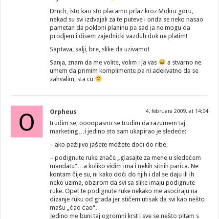
Drnch, isto kao sto placamo prlaz kroz Mokru goru,
nekad su svi izdvajali za te puteve i onda se neko nasao
pametan da pokloni planinu pa sad ja ne mogu da
prodjem i disem zajednicki vazduh dok ne platim!
Saptava, salji, bre, slike da uzivamo!
Sanja, znam da me volite, volim i ja vas
a stvarno ne
umem da primim komplimente pa ni adekvatno da se
zahvalim, sta cu
O
Orpheus
4. februara 2009. at 14:04
trudim se, oooopasno se trudim da razumem taj
marketing…i jedino sto sam ukapirao je sledeće:
– ako pažljivo jašete možete doći do ribe.
– podignute ruke znače „glasajte za mene u sledećem
mandatu“…a koliko vidim ima i nekih sitnih parica. Ne
kontam čije su, ni kako doći do njih i dal se daju ili ih
neko uzima, obzirom da svi sa slike imaju podignute
ruke. Opet te podignute ruke nekako me asociraju na
dizanje ruku od grada jer stičem utisak da svi kao nešto
mašu „ćao ćao“.
Jedino me buni taj ogromni krst i sve se nešto pitam s