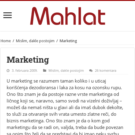
Home
/
Mislim, dakle postojim
/
Marketing
Marketing
3. februara 2009.
Mislim, dakle postojim
26 komentara
U marketing se razumem taman koliko i u uticaj
korišćenja dezodoransa i laka za kosu na ozonsku rupu.
Ono što znam je da postoje razne vrste marketinga od
ličnog koji se, naravno, samo svodi na vizelni doživljaj –
možeš da nemaš ništa u glavi ali da imaš dubok dekolte,
to služi za otvaranje svih vrata umesto zlatne reči, do
biznis marketinga. Ono što znam je da o kom god
marketingu da se radi on, valjda, treba da bude povezan
sa onim što želi da se predstavi da bi imao neku svrhu.