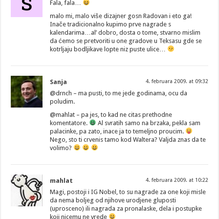
s
Fala, fala…
malo mi, malo više dizajner gosn Radovan i eto ga!
Inače tradicionalno kupimo prve nagrade s
kalendarima…al’ dobro, dosta o tome, stvarno mislim
da ćemo se pretvoriti u one gradove u Teksasu gde se
kotrljaju bodljikave lopte niz puste ulice…
Sanja
4. februara 2009. at 09:32
@drnch – ma pusti, to me jede godinama, ocu da
poludim.
@mahlat – pa jes, to kad ne citas prethodne
komentatore.
Al svratih samo na brzaka, pekla sam
palacinke, pa zato, inace ja to temeljno proucim.
Nego, sto ti crvenis tamo kod Waltera? Valjda znas da te
volimo?
mahlat
4. februara 2009. at 10:22
Magi, postoji i IG Nobel, to su nagrade za one koji misle
da nema boljeg od njihove urodjene gluposti
(uprosceno) ili nagrada za pronalaske, dela i postupke
koji nicemu ne vrede