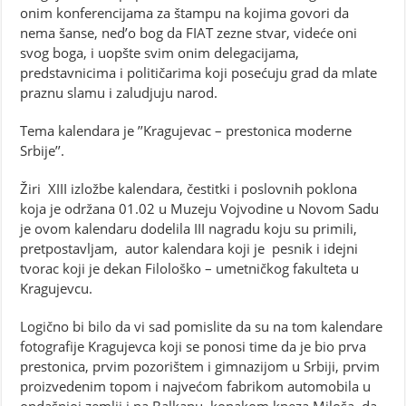
onim konferencijama za štampu na kojima govori da
nema šanse, ned’o bog da FIAT zezne stvar, videće oni
svog boga, i uopšte svim onim delegacijama,
predstavnicima i političarima koji posećuju grad da mlate
praznu slamu i zaludjuju narod.
Tema kalendara je ’’Kragujevac – prestonica moderne
Srbije’’.
Žiri XIII izložbe kalendara, čestitki i poslovnih poklona
koja je održana 01.02 u Muzeju Vojvodine u Novom Sadu
je ovom kalendaru dodelila III nagradu koju su primili,
pretpostavljam, autor kalendara koji je pesnik i idejni
tvorac koji je dekan Filološko – umetničkog fakulteta u
Kragujevcu.
Logično bi bilo da vi sad pomislite da su na tom kalendare
fotografije Kragujevca koji se ponosi time da je bio prva
prestonica, prvim pozorištem i gimnazijom u Srbiji, prvim
proizvedenim topom i najvećom fabrikom automobila u