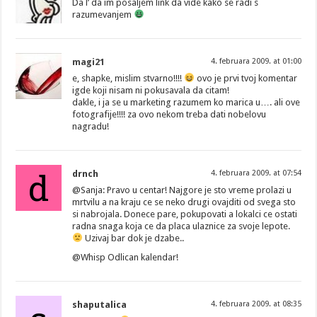
Da l’ da im posaljem link da vide kako se radi s
razumevanjem
magi21
4. februara 2009. at 01:00
e, shapke, mislim stvarno!!!!
ovo je prvi tvoj komentar
igde koji nisam ni pokusavala da citam!
dakle, i ja se u marketing razumem ko marica u…. ali ove
fotografije!!!! za ovo nekom treba dati nobelovu
nagradu!
d
drnch
4. februara 2009. at 07:54
@Sanja: Pravo u centar! Najgore je sto vreme prolazi u
mrtvilu a na kraju ce se neko drugi ovajditi od svega sto
si nabrojala. Donece pare, pokupovati a lokalci ce ostati
radna snaga koja ce da placa ulaznice za svoje lepote.
Uzivaj bar dok je dzabe..
@Whisp Odlican kalendar!
shaputalica
4. februara 2009. at 08:35