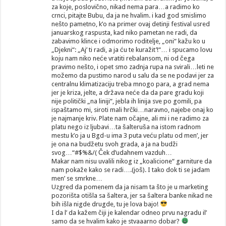
za koje, poslovično, nikad nema para…a radimo ko
crnci, pitajte Bubu, da ja ne hvalim. i kad god smislimo
nešto pametno, k’o na primer ovaj detinji festival usred
januarskog raspusta, kad niko pametan ne radi, da
zabavimo klince i odmorimo roditelje, „oni“ kažu ko u
„Djekni“: „Aj’ ti radi, a ja ću te kuražit’!“… i spucamo lovu
koju nam niko neće vratiti rebalansom, ni od čega
pravimo nešto, i opet smo zadnja rupa na svirali…leti ne
možemo da pustimo narod u salu da se ne podavi jer za
centralnu klimatizaciju treba mnogo para, a grad nema
jer je kriza, jelte, a država neće da da pare gradu koji
nije politički „na liniji“, jebla ih linija sve po gomili, pa
ispaštamo mi, siroti mali hrčki…naravno, najebe onaj ko
je najmanje kriv. Plate nam očajne, ali mi i ne radimo za
platu nego iz ljubavi…ta šalteruša na istom radnom
mestu k’o ja u Bgd-u ima 3 puta veću platu od men’, jer
je ona na budžetu svoh grada, a ja na budži
svog…“#$%&/( Ček d’udahnem vazduh…
Makar nam nisu uvalili nikog iz „koalicione“ garniture da
nam pokaže kako se radi….(još). I tako dok ti se jadam
men’ se smrkne…
Uzgred da pomenem da ja nisam ta što je u marketing
pozorišta otišla sa šaltera, jer sa šaltera banke nikad ne
bih išla nigde drugde, tu je lova bajo!
I da l’ da kažem čiji je kalendar odneo prvu nagradu il’
samo da se hvalim kako je stvaaarno dobar?