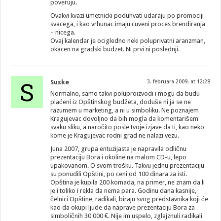
poveruju.
Ovakvi kvazi umetnicki poduhvati udaraju po promociji
svacega, i kao vrhunac imaju cuveni proces brendiranja
– nicega.
Ovaj kalendar je ocigledno neki poluprivatni aranzman,
okacen na gradski budzet. Ni prvi ni poslednji.
S
Suske
3. februara 2009. at 12:28
Normalno, samo takvi poluproizvodi i mogu da budu
plaćeni iz Opštinskog budžeta, doduše ni ja se ne
razumem u marketing, a ni u simboliku. Ne poznajem
Kragujevac dovoljno da bih mogla da komentarišem
svaku sliku, a naročito posle tvoje izjave da ti, kao neko
kome je Kragujevac rodni grad ne nalazi vezu.
Juna 2007, grupa entuzijasta je napravila odličnu
prezentaciju Bora i okoline na malom CD-u, lepo
upakovanom. O svom trošku. Takvu jednu prezentaciju
su ponudili Opštini, po ceni od 100 dinara za isti.
Opština je kupila 200 komada, na primer, ne znam da li
je i toliko i rekla da nema para. Godinu dana kasnije,
čelnici Opštine, radikali, biraju svog predstavnika koji će
kao da okupi ljude da naprave prezentaciju Bora za
simboličnih 30 000 €. Nije im uspelo, zglajznuli radikali