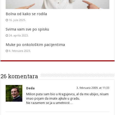
Bolna od kako se rodila
16. jula 2025.
Svima vam sve po spisku
24. aprila 2023.
Muke po onkološkim pacijentima
4. februara 2023.
26 komentara
Deda
3. februara 2009. at 11:33
Milion puta sam bio u Kragujevcu, al da me ubijes, nisam
imao pojam da imate ajkule u gradu.
Ne razumem se ja u umetnost…