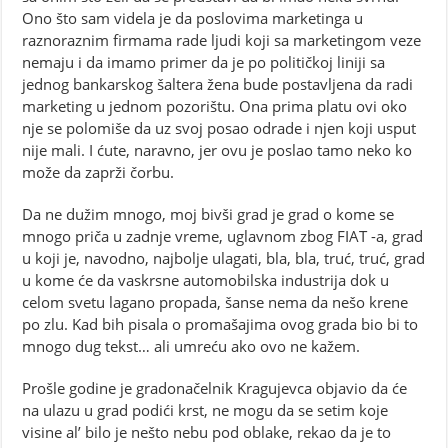
Ono što sam videla je da poslovima marketinga u
raznoraznim firmama rade ljudi koji sa marketingom veze
nemaju i da imamo primer da je po političkoj liniji sa
jednog bankarskog šaltera žena bude postavljena da radi
marketing u jednom pozorištu. Ona prima platu ovi oko
nje se polomiše da uz svoj posao odrade i njen koji usput
nije mali. I ćute, naravno, jer ovu je poslao tamo neko ko
može da zaprži čorbu.
Da ne dužim mnogo, moj bivši grad je grad o kome se
mnogo priča u zadnje vreme, uglavnom zbog FIAT -a, grad
u koji je, navodno, najbolje ulagati, bla, bla, truć, truć, grad
u kome će da vaskrsne automobilska industrija dok u
celom svetu lagano propada, šanse nema da nešo krene
po zlu. Kad bih pisala o promašajima ovog grada bio bi to
mnogo dug tekst… ali umreću ako ovo ne kažem.
Prošle godine je gradonačelnik Kragujevca objavio da će
na ulazu u grad podići krst, ne mogu da se setim koje
visine al’ bilo je nešto nebu pod oblake, rekao da je to