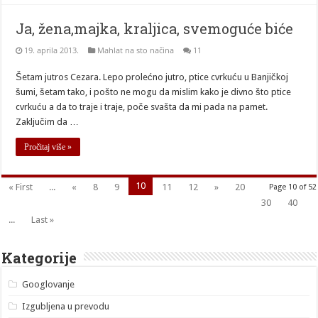
Ja, žena,majka, kraljica, svemoguće biće
19. aprila 2013.
Mahlat na sto načina
11
Šetam jutros Cezara. Lepo prolećno jutro, ptice cvrkuću u Banjičkoj
šumi, šetam tako, i pošto ne mogu da mislim kako je divno što ptice
cvrkuću a da to traje i traje, poče svašta da mi pada na pamet.
Zaključim da …
Pročitaj više »
10
« First
...
«
8
9
11
12
»
20
Page 10 of 52
30
40
...
Last »
Kategorije
Googlovanje
Izgubljena u prevodu