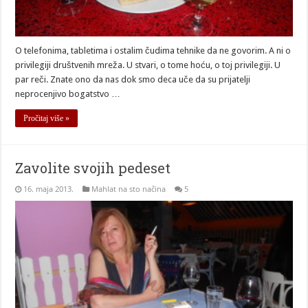
O telefonima, tabletima i ostalim čudima tehnike da ne govorim. A ni o
privilegiji društvenih mreža. U stvari, o tome hoću, o toj privilegiji. U
par reči. Znate ono da nas dok smo deca uče da su prijatelji
neprocenjivo bogatstvo …
Pročitaj više »
Zavolite svojih pedeset
16. maja 2013.
Mahlat na sto načina
5