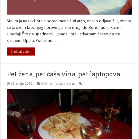
Stojim ja na ulici. Staje pored mene žuti auto, onako drljavo žut, otvara
se prozor i kroz njega proviruje niko drugi do Boris Tadić. Kaže –
Upadaj! Što da upadnem?! Upadaj, bre, jedva sam čekao da ste
sretnem! Upala. Počesmo …
Pročitaj više »
Pet žena, pet čaša vina, pet laptopova…
29. maja 2013.
Mahlat na sto načina
1