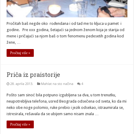
Pročitah baš negde oko rođendana i od tad me to kljuca u pamet i
godine. Pre xxx godina, šetajući sa jednom ženom koja je starija od
mene i pričajući sa njom baš o tom fenomenu pedesetih godina kod
žene, …
Pročitaj više »
Priča iz praistorije
28. aprila 2013.
Mahlat na sto načina
4
Pošto sam sinoć bila potpuno izgubljena sa dva, u tom trenutku,
neupotrebljiva telefona, usred Beograda odsečena od sveta, ko da mi
neko obe noge polomio, ruke prebio i jezik odsekao, istraumirala se,
istresirala, rešavala da se ubijem samo nisam znala …
Pročitaj više »