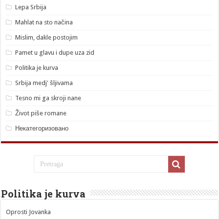
Lepa Srbija
Mahlat na sto načina
Mislim, dakle postojim
Pamet u glavu i dupe uza zid
Politika je kurva
Srbija medj' šljivama
Tesno mi ga skroji nane
Život piše romane
Некатегоризовано
Politika je kurva
Oprosti Jovanka