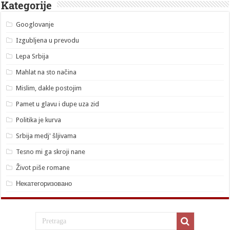
Kategorije
Googlovanje
Izgubljena u prevodu
Lepa Srbija
Mahlat na sto načina
Mislim, dakle postojim
Pamet u glavu i dupe uza zid
Politika je kurva
Srbija medj' šljivama
Tesno mi ga skroji nane
Život piše romane
Некатегоризовано