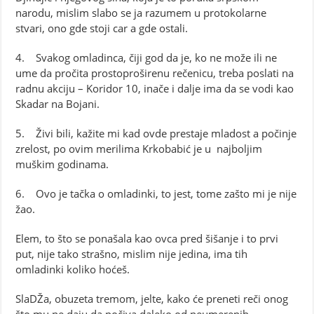
narodu, mislim slabo se ja razumem u protokolarne
stvari, ono gde stoji car a gde ostali.
4. Svakog omladinca, čiji god da je, ko ne može ili ne
ume da pročita prostoproširenu rečenicu, treba poslati na
radnu akciju – Koridor 10, inače i dalje ima da se vodi kao
Skadar na Bojani.
5. Živi bili, kažite mi kad ovde prestaje mladost a počinje
zrelost, po ovim merilima Krkobabić je u najboljim
muškim godinama.
6. Ovo je tačka o omladinki, to jest, tome zašto mi je nije
žao.
Elem, to što se ponašala kao ovca pred šišanje i to prvi
put, nije tako strašno, mislim nije jedina, ima tih
omladinki koliko hoćeš.
SlaDŽa, obuzeta tremom, jelte, kako će preneti reči onog