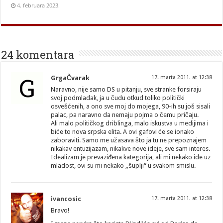
4. februara 2023.
24 komentara
G
GrgaČvarak
17. marta 2011. at 12:38
Naravno, nije samo DS u pitanju, sve stranke forsiraju
svoj podmladak, ja u čudu otkud toliko politički
osvešćenih, a ono sve moj do mojega, 90-ih su još sisali
palac, pa naravno da nemaju pojma o čemu pričaju.
Ali malo političkog driblinga, malo iskustva u medijima i
biće to nova srpska elita. A ovi gafovi će se ionako
zaboraviti. Samo me užasava što ja tu ne prepoznajem
nikakav entuzijazam, nikakve nove ideje, sve sam interes.
Idealizam je prevaziđena kategorija, ali mi nekako ide uz
mladost, ovi su mi nekako „šuplji“ u svakom smislu.
ivancosic
17. marta 2011. at 12:38
Bravo!