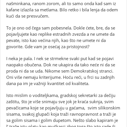
našminkana, ranom zorom, ali to samo onda kad sam iz
kafane izlazila sa metlama. Bilo retko i bila lenja da odem
kući da se presvučem.
To je ono od čega sam pobesnela. Dokle ćete, bre, da se
pojavljujete kao replike estradnih zvezda a ne umete da
pevate, isto kao većina njih, kao što ne umete ni da
govorite. Gde vam je osećaj za pristojnost?
I neka je pala. I nek se strmekne svaki put kad se pojavi
naopako obučena. Dok ne ukapira da tako neće ni da se
proda ni da se uda. Nikome sem Demokratskoj stranci.
Oni više nemaju kriterijume. Hoću reći, u frci su zadnjih
dana pa im je važniji kvantitet od kvaliteta.
Isto mislim o voditeljkama, gradskoj sekretarki za dečiju
zaštitu, što je više snimaju sve jok je kraća suknja, svim
pevačicama koje se pojavljuju u gaćama, svim silikonskim
sisama, svakoj glupači koja traži ravnopravnost a traži je
sa golim sisama i golim dupetom. Nešto slabo kapiram je
l’ traže istu platu kao muškarci zbog toga što isto rade ili