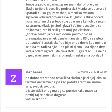
15. mart 2011. u 10.06
Sunce te j.eblo u p.icku…ja ne znam dal’ bi’ pre ovu
Sladju turiJo u krevet ili u podvarak!!! Mlada se docerala i
uparadila…ko goj za vashar!! A meni ko svakom
srpskom volu kad provuces veliku guzicu i stikle pored
nosa, ne znam dje je levo i dje udaram a kamoli da pitam
za stranku. Mlada je „boli glava”! Volim rasne žene sa
oblinama tj. sto bi rekli gore moji po Zlatiboru …
„zdrave žene”! Ja biK ovo odma’ posl’o prvo na
prevaspitavanje u neki zenski manastir u RS da se izleci
od „zutice” i „ustašluka” pa bi je onda dov’o kod mene u
selo da mi radi na njivi…da plasti sijeno…da cijepa drva
kad ja odem ugrad…da cuva stoku…gaji djecu…a ne da
daje p.icke tamo nekim srbijanskim ustašama po vladi!
z
zlat henes
19. marta 2011. at 22:59
pa dobro sta ste sad navalili na sladzu,nije ni njoj lako,sa
termina na termin.pa jos kad pobrkas termine, misim
sine, svedski akcioni.
a jeste videli onog malog sa puskice kako mase sa
prstitji.taj ce daleko dogurati.
vozi miskoooo!