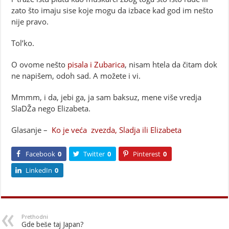
zato što imaju sise koje mogu da izbace kad god im nešto
nije pravo.
Tol’ko.
O ovome nešto
pisala i Zubarica
, nisam htela da čitam dok
ne napišem, odoh sad. A možete i vi.
Mmmm, i da, jebi ga, ja sam baksuz, mene više vredja
SlaDŽa nego Elizabeta.
Glasanje –
Ko je veća zvezda, Sladja ili Elizabeta
Facebook
0
Twitter
0
Pinterest
0
LinkedIn
0
Prethodni
Gde beše taj Japan?