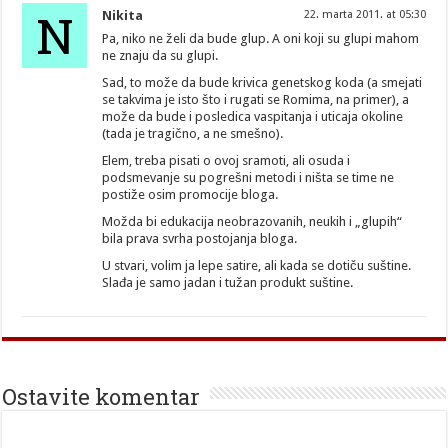
N
Nikita
22. marta 2011. at 05:30
Pa, niko ne želi da bude glup. A oni koji su glupi mahom
ne znaju da su glupi.
Sad, to može da bude krivica genetskog koda (a smejati
se takvima je isto što i rugati se Romima, na primer), a
može da bude i posledica vaspitanja i uticaja okoline
(tada je tragično, a ne smešno).
Elem, treba pisati o ovoj sramoti, ali osuda i
podsmevanje su pogrešni metodi i ništa se time ne
postiže osim promocije bloga.
Možda bi edukacija neobrazovanih, neukih i „glupih“
bila prava svrha postojanja bloga.
U stvari, volim ja lepe satire, ali kada se dotiču suštine.
Slađa je samo jadan i tužan produkt suštine.
Ostavite komentar