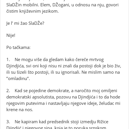
SlaDŽin mobilni. Elem, DŽogani, u odnosu na nju, govori
čistim književnim jezikom.
Je l’ mi žao SlaDŽe?
Nije!
Po tačkama:
1. Ne mogu više da gledam kako čereče mrtvog
Djindjića, svi oni koji nisu ni znali da postoji dok je bio živ,
ili su šizeli što postoji, ili su ignorisali. Ne mislim samo na
’’omladinu’’.
2. Kad se pojedine demokrate, a naročito moj omiljeni
demokratski apsolutista, pozovu na Djindjića i to da hode
njegovim putevima i nastavljaju njegove ideje, želudac mi
krene na nos.
3. Ne kapiram kad predsednik stoji izmedju Rižice
Djindjić i njegovog sina, koja je to poruka srpskom