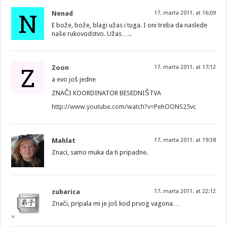
N
Nenad
17. marta 2011. at 16:09
E bože, bože, blagi užas i tuga. I oni treba da naslede
naše rukovodstvo. Užas…..
Z
Zoon
17. marta 2011. at 17:12
a evo još jedne
ZNAČI KOORDINATOR BESEDNIŠTVA
http://www.youtube.com/watch?v=PehOONS25vc
Mahlat
17. marta 2011. at 19:38
Znaci, samo muka da ti pripadne.
zubarica
17. marta 2011. at 22:12
Znači, pripala mi je još kod prvog vagona…