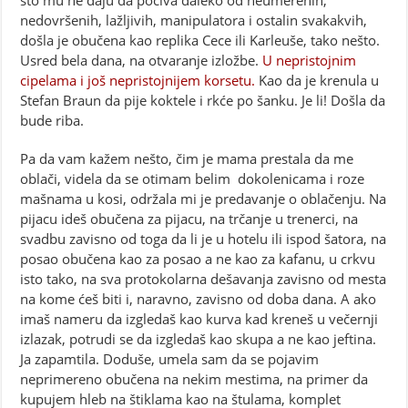
što mu ne daju da počiva daleko od neumerenih,
nedovršenih, lažljivih, manipulatora i ostalin svakakvih,
došla je obučena kao replika Cece ili Karleuše, tako nešto.
Usred bela dana, na otvaranje izložbe.
U nepristojnim
cipelama i još nepristojnijem korsetu.
Kao da je krenula u
Stefan Braun da pije koktele i rkće po šanku. Je li! Došla da
bude riba.
Pa da vam kažem nešto, čim je mama prestala da me
oblači, videla da se otimam belim dokolenicama i roze
mašnama u kosi, održala mi je predavanje o oblačenju. Na
pijacu ideš obučena za pijacu, na trčanje u trenerci, na
svadbu zavisno od toga da li je u hotelu ili ispod šatora, na
posao obučena kao za posao a ne kao za kafanu, u crkvu
isto tako, na sva protokolarna dešavanja zavisno od mesta
na kome ćeš biti i, naravno, zavisno od doba dana. A ako
imaš nameru da izgledaš kao kurva kad kreneš u večernji
izlazak, potrudi se da izgledaš kao skupa a ne kao jeftina.
Ja zapamtila. Doduše, umela sam da se pojavim
neprimereno obučena na nekim mestima, na primer da
kupujem hleb na štiklama kao na štulama, komplet