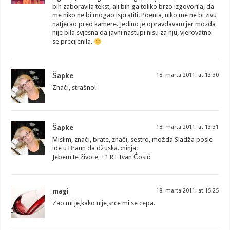
bih zaboravila tekst, ali bih ga toliko brzo izgovorila, da
me niko ne bi mogao ispratiti. Poenta, niko me ne bi zivu
natjerao pred kamere. Jedino je opravdavam jer mozda
nije bila svjesna da javni nastupi nisu za nju, vjerovatno
se precijenila.
Šapke
18. marta 2011. at 13:30
Znači, strašno!
Šapke
18. marta 2011. at 13:31
Mislim, znači, brate, znači, sestro, možda Sladža posle
ide u Braun da džuska. :ninja:
Jebem te živote, +1 RT Ivan Ćosić
magi
18. marta 2011. at 15:25
Zao mi je,kako nije,srce mi se cepa.