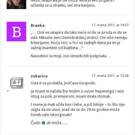
Neže, ukapirala je da može ‘leba preko pogače i
učlanila se u stranku, već ima karijeru.
B
Branka
17. marta 2011. at 14:57
„… Dok ne ukapira da tako neće ni da se proda ni da se
uda. Nikome sem Demokratskoj stranci. Oni više nemaju
kriterijume. Hoću reći, u frci su zadnjih dana pa im je
važniji kvantitet od kvaliteta…“
Navodnici su moji, ovo između bih potpisala…
zubarica
17. marta 2011. at 15:58
Usta ti se pozlatila, Jezičava Gospođo.
Ja nisam ni načela šta mislim o ovom ‘hepeningu’ i vezi
istog sa pok. premijerom, nisam imala stomak.
I mene je mati učila kao i tebe, a još bitnije – to što nije
stigla da mi utuvi, znaš da se do 29-te godine može
čovek sam iskorigovati?
Čudo
ali može…..