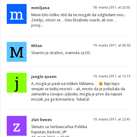
m
mmiljana
18. marta 2011. at 22:02
Mene bilo toliko stid da ne mogah da odgledam ono..
Zemljo, otvori se…Onu Elizabetu svarih, ali ovo…
joooj…
M
Milan
19. marta 2011. at 02:50
Stvarno je strašno, sramota za DS.
j
jungle queen
19. marta 2011. at 13:13
A, mogla je pasti na tolikim štiklama…
Nije lepo
smejati se tuđoj nesreći – ali, mesto da je pokušala da
zamaskira ćevape i pljeske, mogla je prvo da napuni
mozak, pa ga konzumira. Tukača!
z
zlat henes
19. marta 2011. at 22:41
Skinuto sa Serbiancafea-Politika
Kapetan_Radovic_VP