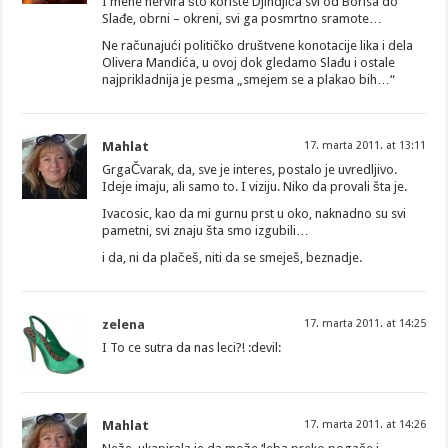
I mene nervira što koriste Djindjića svi od Borisa do
Slađe, obrni – okreni, svi ga posmrtno sramote…
Ne računajući političko društvene konotacije lika i dela
Olivera Mandića, u ovoj dok gledamo Slađu i ostale
najprikladnija je pesma „smejem se a plakao bih…“
Mahlat
17. marta 2011. at 13:11
GrgaČvarak, da, sve je interes, postalo je uvredljivo.
Ideje imaju, ali samo to. I viziju. Niko da provali šta je.
Ivacosic, kao da mi gurnu prst u oko, naknadno su svi
pametni, svi znaju šta smo izgubili…
i da, ni da plačeš, niti da se smeješ, beznadje.
zelena
17. marta 2011. at 14:25
I To ce sutra da nas leci?! :devil:
Mahlat
17. marta 2011. at 14:26