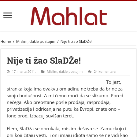
Home
/
Mislim, dakle postojim
/
Nije ti žao SlaDŽe!
Nije ti žao SlaDŽe!
17. marta 2011.
Mislim, dakle postojim
24 komentara
To jest,
stranka koja ima ovakvu omladinu ne treba da brine za
svoju budućnost. A mi ćemo moći da se slikamo. Pored
nečega. Ako preostane posle prodaja, rasprodaja,
privatizacija i odricanja na putu ka Evropi, znate ono –
tone brod, izbacuj suvišan teret.
Elem, SlaDža se obrukala, mislim dešava se. Zamuckuju i
oni koji čitaju vesti, i oni imaju idiota samo se ne vidi kao