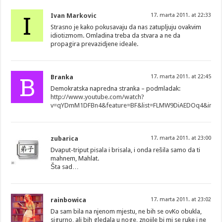
I
Ivan Markovic
17. marta 2011. at 22:33
Strasno je kako pokusavaju da nas zatupljuju ovakvim
idiotizmom. Omladina treba da stvara a ne da
propagira prevazidjene ideale.
B
Branka
17. marta 2011. at 22:45
Demokratska napredna stranka – podmladak:
http://www.youtube.com/watch?
v=qYDmM1DFBn4&feature=BF&list=FLMW9DiAEDOq4&inde
zubarica
17. marta 2011. at 23:00
Dvaput-triput pisala i brisala, i onda rešila samo da ti
mahnem, Mahlat.
Šta sad…
rainbowica
17. marta 2011. at 23:02
Da sam bila na njenom mjestu, ne bih se ovKo obukla,
sigurno, ali bih gledala u noge, znojile bi mi se ruke i ne