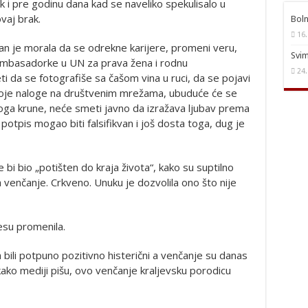
i pre godinu dana kad se naveliko spekulisalo u
vaj brak.
Boln
16.
gan je morala da se odrekne karijere, promeni veru,
Svim
ambasadorke u UN za prava žena i rodnu
24.
 da se fotografiše sa čašom vina u ruci, da se pojavi
voje naloge na društvenim mrežama, ubuduće će se
oga krune, neće smeti javno da izražava ljubav prema
potpis mogao biti falsifikvan i još dosta toga, dug je
e bi bio „potišten do kraja života“, kako su suptilno
 za venčanje. Crkveno. Unuku je dozvolila ono što nije
esu promenila.
bili potpuno pozitivno histerični a venčanje su danas
e, kako mediji pišu, ovo venčanje kraljevsku porodicu