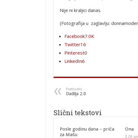
Nije ni kraljici danas.
(Fotografija u zaglavlju: donnamode
Facebook
7.0K
Twitter
16
Pinterest
0
LinkedIn
6
Prethodni
Dadilja 2.0
Slični tekstovi
Posle godinu dana – priča
Ona
za Mašu
29. ju