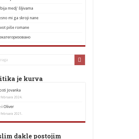
rbija medj' šljivama
esno mi ga skroji nane
ivot piše romane
екатегоризовано
itika je kurva
sti Jovanka
 februara 2024.
 i Oliver
 februara 2021.
lim dakle postojim