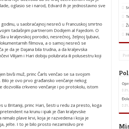
vlade, oglasio se i narod, Edvard ih je jednostavno sve
S
T
 godinu, u saobraćajnoj nesreći u Francuskoj smrtno
Ž
 svojim tadašnjim partnerom Dodijem al Fajedom. O
Н
ašla u kraljevskoj porodici, nesrećnoj, željnoj ljubavi,
dokumentarnih filmova, a o samoj nesreći se
ča je da je Dajana bila trudna, a da kraljevska
evi Vilijam i Hari dobiju polubrata ili polusestru koji
Pol
en bivši muž, princ Čarls venčao se sa svojom
 Bilo je ovo prvo građansko venčanje nekog
Opro
ije dozvolila crkveno venčanje i po protokolu, istom
21.
Đole
 u Britaniji, princ Hari, šesti u redu za presto, koga
21.
k pretendent na krunu i ipak je član kraljevske
imalo plave krvi, koja je razvedena i koja je
a, jelte. I to je bilo prosto nezamislivo pre
Mis