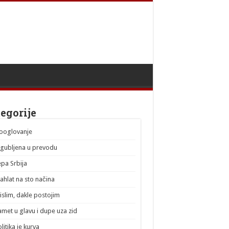
egorije
ooglovanje
zgubljena u prevodu
epa Srbija
ahlat na sto načina
islim, dakle postojim
amet u glavu i dupe uza zid
litika je kurva