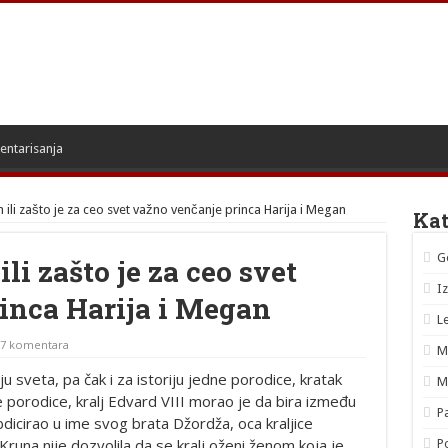
entarisanja
ili zašto je za ceo svet važno venčanje princa Harija i Megan
Kat
G
li zašto je za ceo svet
I
inca Harija i Megan
L
7 komentara
M
ju sveta, pa čak i za istoriju jedne porodice, kratak
M
 porodice, kralj Edvard VIII morao je da bira između
P
abdicirao u ime svog brata Džordža, oca kraljice
 Kruna nije dozvolila da se kralj oženi ženom koja je
Po