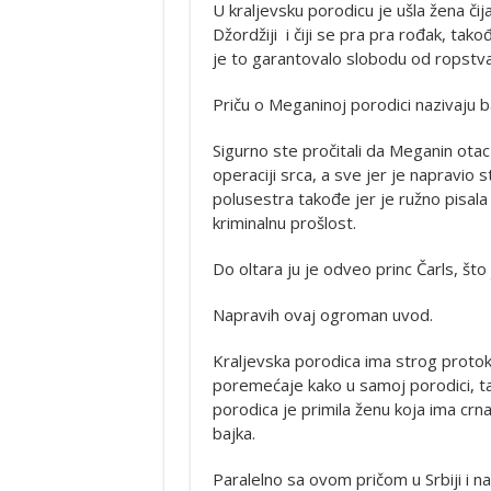
U kraljevsku porodicu je ušla žena či
Džordžiji i čiji se pra pra rođak, ta
je to garantovalo slobodu od ropstva
Priču o Meganinoj porodici nazivaju 
Sigurno ste pročitali da Meganin ota
operaciji srca, a sve jer je napravio 
polusestra takođe jer je ružno pisala 
kriminalnu prošlost.
Do oltara ju je odveo princ Čarls, što
Napravih ovaj ogroman uvod.
Kraljevska porodica ima strog protok
poremećaje kako u samoj porodici, tak
porodica je primila ženu koja ima crn
bajka.
Paralelno sa ovom pričom u Srbiji i 