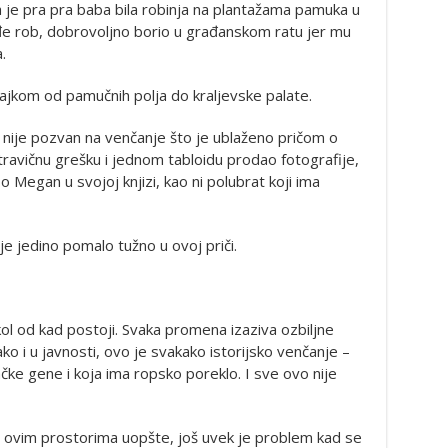
ja je pra pra baba bila robinja na plantažama pamuka u
kođe rob, dobrovoljno borio u građanskom ratu jer mu
.
bajkom od pamučnih polja do kraljevske palate.
c nije pozvan na venčanje što je ublaženo pričom o
stravičnu grešku i jednom tabloidu prodao fotografije,
o Megan u svojoj knjizi, kao ni polubrat koji ima
 je jedino pomalo tužno u ovoj priči.
ol od kad postoji. Svaka promena izaziva ozbiljne
o i u javnosti, ovo je svakako istorijsko venčanje –
ačke gene i koja ima ropsko poreklo. I sve ovo nije
na ovim prostorima uopšte, još uvek je problem kad se