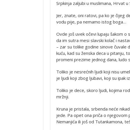
Srpkinja zaljubi u muslimana, Hrvat u
Jer, znate, oni ratovi, pa ko je čijeg
vodu pije, pa nemamo istog boga…
Ovde još uvek očevi lupaju šakom o s
da im sutra mesi slavski kolač i nast
– zar su tolike godine sinove čuvale 
kuću, kad su ženska deca u pitanju, 
promeni prezime jednog dana, ludo se 
Toliko je nesrećnih ljudi koji nisu um
je ljudi koji zbog ljubavi, koji su ipak 
Toliko je dece, skoro ljudi, kojima rod
mržnji.
Kruna je pristala, srbenda neće nika
jede. Pa opet ona priča o njegovom p
Nemanjića ili još od Tutankamona, tešk