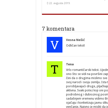
22. avgusta 2019.
7 komentara
V
Vesna Nešić
Odličan tekst!
T
Tena
Vrlo romantičarski tekst. Ujed
ono što se vidi na površini zapr
čini da o drugima mislimo sve
svoj narod i svoju zemlju. Ista t
porobljavajući druge, pljačka
aktivna. Svaki potez koji oni 
podrobnog i dubioznog posmatra
sadašnjem vremenu vidimo Brit
ojačaju i konketizuju javnu sl
venčanje. Naivno je misliti da 