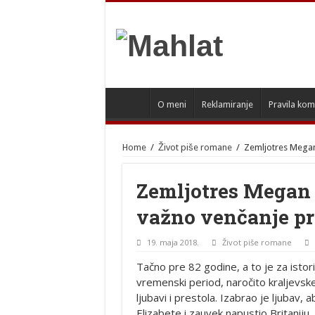
O meni
Reklamiranje
Pravila kom
Home
/
Život piše romane
/
Zemljotres Megan 
Zemljotres Megan i
važno venčanje pr
19. maja 2018.
Život piše romane
Tačno pre 82 godine, a to je za istori
vremenski period, naročito kraljevske
ljubavi i prestola. Izabrao je ljubav, 
Elizabete i zauvek napustio Britaniju.