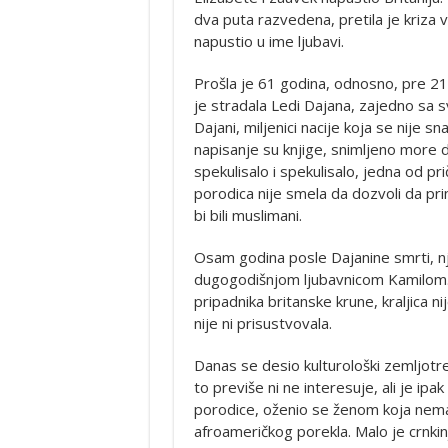
dva puta razvedena, pretila je kriza 
napustio u ime ljubavi.
Prošla je 61 godina, odnosno, pre 21
je stradala Ledi Dajana, zajedno sa
Dajani, miljenici nacije koja se nije sn
napisanje su knjige, snimljeno more 
spekulisalo i spekulisalo, jedna od pri
porodica nije smela da dozvoli da prinč
bi bili muslimani.
Osam godina posle Dajanine smrti, nj
dugogodišnjom ljubavnicom Kamilom.
pripadnika britanske krune, kraljica n
nije ni prisustvovala.
Danas se desio kulturološki zemljotres
to previše ni ne interesuje, ali je ipa
porodice, oženio se ženom koja nema n
afroameričkog porekla. Malo je crnkinj