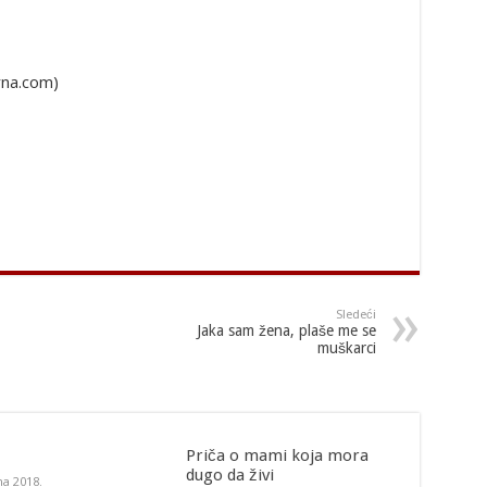
rna.com)
Sledeći
Jaka sam žena, plaše me se
muškarci
Priča o mami koja mora
dugo da živi
na 2018.