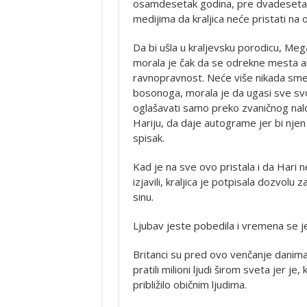
osamdesetak godina, pre dvadesetak 
medijima da kraljica neće pristati na o
Da bi ušla u kraljevsku porodicu, Me
morala je čak da se odrekne mesta 
ravnopravnost. Neće više nikada smeti
bosonoga, morala je da ugasi sve s
oglašavati samo preko zvaničnog nal
Hariju, da daje autograme jer bi njen 
spisak.
Kad je na sve ovo pristala i da Hari n
izjavili, kraljica je potpisala dozvolu
sinu.
Ljubav jeste pobedila i vremena se j
Britanci su pred ovo venčanje danima 
pratili milioni ljudi širom sveta jer j
približilo običnim ljudima.