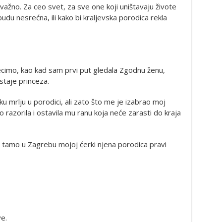
žno. Za ceo svet, za sve one koji uništavaju živote
 budu nesrećna, ili kako bi kraljevska porodica rekla
ecimo, kao kad sam prvi put gledala Zgodnu ženu,
staje princeza.
eku mrlju u porodici, ali zato što me je izabrao moj
razorila i ostavila mu ranu koja neće zarasti do kraja
li tamo u Zagrebu mojoj ćerki njena porodica pravi
e.