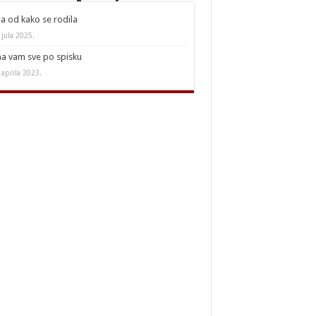
a od kako se rodila
 jula 2025.
a vam sve po spisku
 aprila 2023.