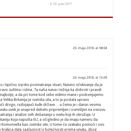
10. jula 2017.
20. maja 2018. at 08:04
20. maja 2018. at 12:09
no i tipično srpsko posmatranje stvari. Naivno očekivanje da je
avo suština i istina. Ta naša naiva i težnja ka dobroti i pravdi
 najbolje, a da pri tome kod sebe vidimo mane i podcenjujemo
a Velika Britanija je svetska sila, a to je postala upravo
jući druge, razbijajući tuđe države… u čemu je i danas veoma
povuku uvek je unapred debelo pripremljen i osmišljen na osnovu
nja i analize svih dešavanja u svetu koji ih okružuje. U
aniju koja napušta EU, a očigledno je da imaju nameru da
iku Komonvelta kao svetske sile. U tome će svakako pomoći i ovo
je kraljica dala saglasnost iz bolećivosti prema unuku, zbog