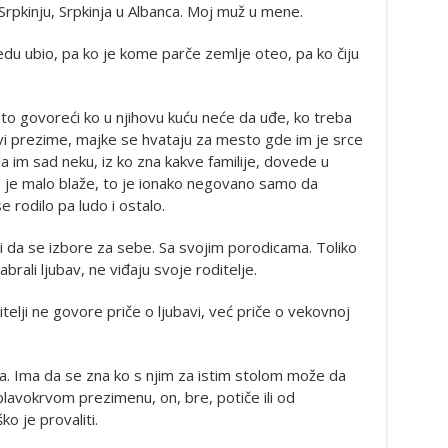
 Srpkinju, Srpkinja u Albanca. Moj muž u mene.
 dedu ubio, pa ko je kome parče zemlje oteo, pa ko čiju
to govoreći ko u njihovu kuću neće da uđe, ko treba
avi prezime, majke se hvataju za mesto gde im je srce
da im sad neku, iz ko zna kakve familije, dovede u
to je malo blaže, to je ionako negovano samo da
rodilo pa ludo i ostalo.
eli da se izbore za sebe. Sa svojim porodicama. Toliko
izabrali ljubav, ne viđaju svoje roditelje.
itelji ne govore priče o ljubavi, već priče o vekovnoj
da. Ima da se zna ko s njim za istim stolom može da
lavokrvom prezimenu, on, bre, potiče ili od
o je provaliti.