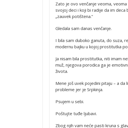
Zato je ovo venčanje veoma, veoma va
svojoj deci i koji bi radije da im deca
„zauvek potištena.“
Gledala sam danas venčanje.
I bila sam duboko ganuta, do suza, r
modernu bajku u kojoj prostitutka po
Ja nisam bila prostitutka, niti imam n
muž, njegova porodica ga je emotivno 
života.
Mene još uvek pojedini pitaju – a da 
probleme jer je Srpkinja.
Psujem u sebi.
Poštujte tuđe ljubavi.
Zbog njih vam neće pasti kruna s glav