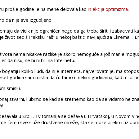
ru prošle godine je na mene delovala kao
injekcija optimizma.
o da nije sve izgubljeno.
maju da vidik nije ograničen nego da ga treba širiti i zabacivati k
 život sediš i “ekskuliraš” u nekoj baštici navijajući za Ekrema ili
života nema nikakve razlike je skoro nemoguće a još manje moguće 
r da nisu, ne bi ni bili na Internetu.
ogatiji i koliko ljudi, da nije Interneta, najverovatnije, ma stoposto
adeset godina sam mislila da ću tamo u nekim godinama, kad mi pro
om smislu.
u onaj stvarni, ljubimo se kad se sretnemo kao da se viđamo ne znam
a!
dešavala u Srbiji, Tvitomanija se dešava u Hrvatskoj, u Novom Vi
 tome čemu sve služe društvene mreže, šta se može preko i uz pom