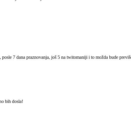
, posle 7 dana praznovanja, još 5 na twitomaniji i to možda bude previše
o bih dosla!