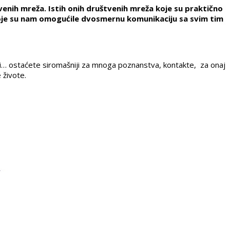
enih mreža. Istih onih društvenih mreža koje su praktično
 i koje su nam omogućile dvosmernu komunikaciju sa svim tim
ali… ostaćete siromašniji za mnoga poznanstva, kontakte, za onaj
 živote.
a