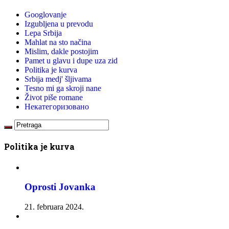
Googlovanje
Izgubljena u prevodu
Lepa Srbija
Mahlat na sto načina
Mislim, dakle postojim
Pamet u glavu i dupe uza zid
Politika je kurva
Srbija medj' šljivama
Tesno mi ga skroji nane
Život piše romane
Некатегоризовано
Politika je kurva
Oprosti Jovanka
21. februara 2024.