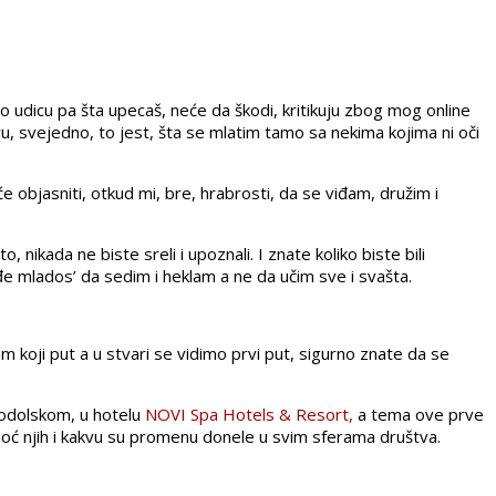
ao udicu pa šta upecaš, neće da škodi, kritikuju zbog mog online
 Eru, svejedno, to jest, šta se mlatim tamo sa nekima kojima ni oči
objasniti, otkud mi, bre, hrabrosti, da se viđam, družim i
, nikada ne biste sreli i upoznali. I znate koliko biste bili
đe mlados’ da sedim i heklam a ne da učim sve i svašta.
 koji put a u stvari se vidimo prvi put, sigurno znate da se
nodolskom, u hotelu
NOVI Spa Hotels & Resort,
a tema ove prve
oć njih i kakvu su promenu donele u svim sferama društva.