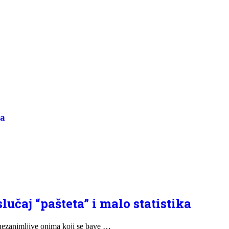
la
lučaj “pašteta” i malo statistika
nezanimljive onima koji se bave …