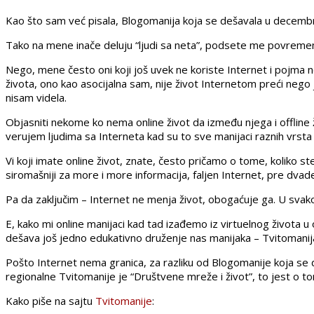
Kao što sam već pisala, Blogomanija koja se dešavala u decemb
Tako na mene inače deluju “ljudi sa neta”, podsete me povremen
Nego, mene često oni koji još uvek ne koriste Internet i pojma ne
života, ono kao asocijalna sam, nije život Internetom preći nego je
nisam videla.
Objasniti nekome ko nema online život da između njega i offline 
verujem ljudima sa Interneta kad su to sve manijaci raznih vrsta je
Vi koji imate online život, znate, često pričamo o tome, koliko ste b
siromašniji za more i more informacija, faljen Internet, pre dv
Pa da zaključim – Internet ne menja život, obogaćuje ga. U svak
E, kako mi online manijaci kad tad izađemo iz virtuelnog života 
dešava još jedno edukativno druženje nas manijaka – Tvitomanij
Pošto Internet nema granica, za razliku od Blogomanije koja se 
regionalne Tvitomanije je “Društvene mreže i život”, to jest o
Kako piše na sajtu
Tvitomanije
: