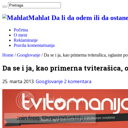
Mahlat Da li da odem ili da osta
Početna
O meni
Reklamiranje
Pravila komentarisanja
Home
/
Googlovanje
/
Da se i ja, kao primerna tviterašica, oglasim
Da se i ja, kao primerna tviterašic
25. marta 2013.
Googlovanje
2 komentara