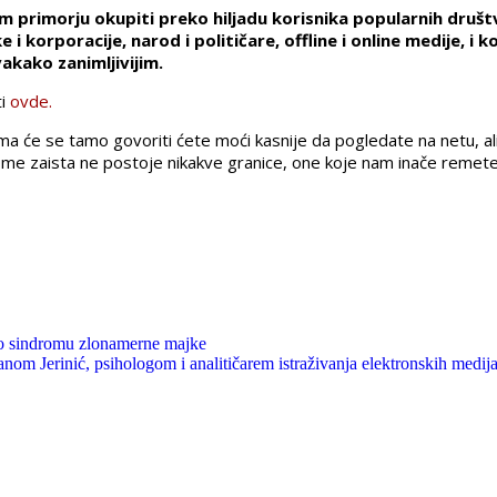
primorju okupiti preko hiljadu korisnika popularnih društv
 i korporacije, narod i političare, offline i online medije,
vakako zanimljivijim.
i
ovde.
ima će se tamo govoriti ćete moći kasnije da pogledate na netu, 
me zaista ne postoje nikakve granice, one koje nam inače remete
, o sindromu zlonamerne majke
inić, psihologom i analitičarem istraživanja elektronskih medij