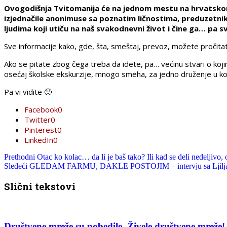
Ovogodišnja Tvitomanija će na jednom mestu na hrvatskom 
izjednačile anonimuse sa poznatim ličnostima, preduzetnike
ljudima koji utiču na naš svakodnevni život i čine ga… pa s
Sve informacije kako, gde, šta, smeštaj, prevoz, možete pročitat
Ako se pitate zbog čega treba da idete, pa… većinu stvari o koj
osećaj školske ekskurzije, mnogo smeha, za jedno druženje u ko
Pa vi vidite 🙂
Facebook
0
Twitter
0
Pinterest
0
LinkedIn
0
Prethodni
Otac ko kolac… da li je baš tako? Ili kad se deli nedeljivo
Sledeći
GLEDAM FARMU, DAKLE POSTOJIM – intervju sa Ljiljanom Jer
Slični tekstovi
Društvene mreže su pobedile. Živele društvene mreže!