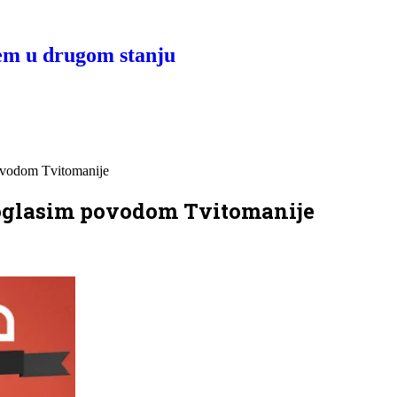
nem u drugom stanju
 povodom Tvitomanije
a, oglasim povodom Tvitomanije