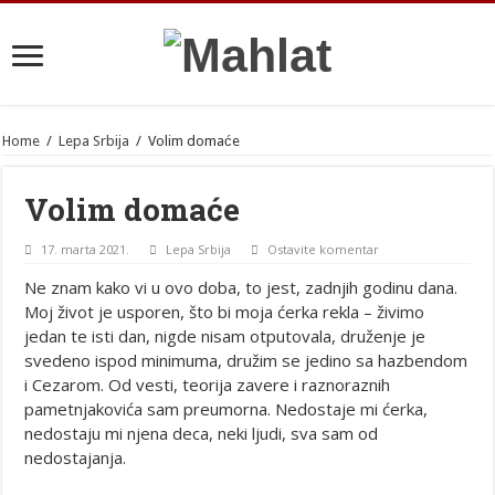
Home
/
Lepa Srbija
/
Volim domaće
Volim domaće
17. marta 2021.
Lepa Srbija
Ostavite komentar
Ne znam kako vi u ovo doba, to jest, zadnjih godinu dana.
Moj život je usporen, što bi moja ćerka rekla – živimo
jedan te isti dan, nigde nisam otputovala, druženje je
svedeno ispod minimuma, družim se jedino sa hazbendom
i Cezarom. Od vesti, teorija zavere i raznoraznih
pametnjakovića sam preumorna. Nedostaje mi ćerka,
nedostaju mi njena deca, neki ljudi, sva sam od
nedostajanja.