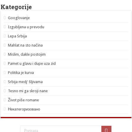
Kategorije
Googlovanje
Izgubljena u prevodu
Lepa Srbija
Mahlat na sto načina
Mislim, dakle postojim
Pamet u glavu i dupe uza zid
Politika je kurva
Srbija medj' šljivama
Tesno mi ga skroji nane
Život piše romane
Некатегоризовано