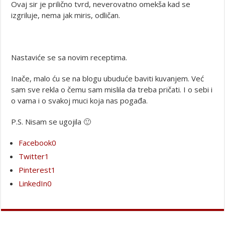
Ovaj sir je prilično tvrd, neverovatno omekša kad se
izgriluje, nema jak miris, odličan.
Nastaviće se sa novim receptima.
Inače, malo ću se na blogu ubuduće baviti kuvanjem. Već
sam sve rekla o čemu sam mislila da treba pričati. I o sebi i
o vama i o svakoj muci koja nas pogađa.
P.S. Nisam se ugojila 🙂
Facebook
0
Twitter
1
Pinterest
1
LinkedIn
0