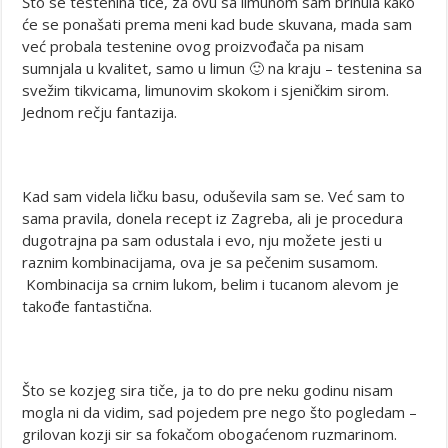
Što se testenina tiče, za ovu sa limunom sam brinula kako
će se ponašati prema meni kad bude skuvana, mada sam
već probala testenine ovog proizvođača pa nisam
sumnjala u kvalitet, samo u limun 🙂 na kraju – testenina sa
svežim tikvicama, limunovim skokom i sjeničkim sirom.
Jednom rečju fantazija.
Kad sam videla ličku basu, oduševila sam se. Već sam to
sama pravila, donela recept iz Zagreba, ali je procedura
dugotrajna pa sam odustala i evo, nju možete jesti u
raznim kombinacijama, ova je sa pečenim susamom.
Kombinacija sa crnim lukom, belim i tucanom alevom je
takođe fantastična.
Što se kozjeg sira tiče, ja to do pre neku godinu nisam
mogla ni da vidim, sad pojedem pre nego što pogledam –
grilovan kozji sir sa fokačom obogaćenom ruzmarinom.