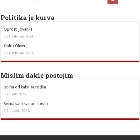
Politika je kurva
Oprosti Jovanka
21. februara 2024.
Đole i Oliver
21. februara 2021.
Mislim dakle postojim
Bolna od kako se rodila
16. jula 2025.
Svima vam sve po spisku
24. aprila 2023.