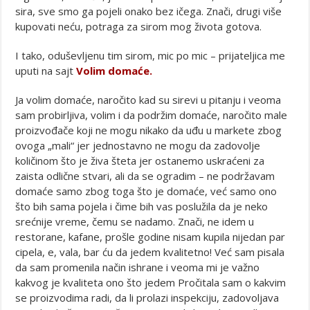
sira, sve smo ga pojeli onako bez ičega. Znači, drugi više
kupovati neću, potraga za sirom mog života gotova.
I tako, oduševljenu tim sirom, mic po mic – prijateljica me
uputi na sajt
Volim domaće.
Ja volim domaće, naročito kad su sirevi u pitanju i veoma
sam probirljiva, volim i da podržim domaće, naročito male
proizvođače koji ne mogu nikako da uđu u markete zbog
ovoga „mali“ jer jednostavno ne mogu da zadovolje
količinom što je živa šteta jer ostanemo uskraćeni za
zaista odlične stvari, ali da se ogradim – ne podržavam
domaće samo zbog toga što je domaće, već samo ono
što bih sama pojela i čime bih vas poslužila da je neko
srećnije vreme, čemu se nadamo. Znači, ne idem u
restorane, kafane, prošle godine nisam kupila nijedan par
cipela, e, vala, bar ću da jedem kvalitetno! Već sam pisala
da sam promenila način ishrane i veoma mi je važno
kakvog je kvaliteta ono što jedem Pročitala sam o kakvim
se proizvodima radi, da li prolazi inspekciju, zadovoljava