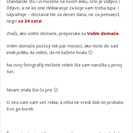
standarde što i vi možete na ovom linku, vrlo je vidljivo i
čitljivo, a ne ko one deklaracije za koje vam treba lupa. I
najvažnije – dostava! Ne za deset dana, ne za petnaest,
nego
za 24 sata
!
Znači, ako volite domaće, preporuka za
Volim domaće.
Volim domaće postoji tek par meseci, ako niste do sad
imali priliku da vidite, da mi kažete hvala 🙂
Na ovoj fotografiji možete videti šta sam naručila u prvoj
turi.
Nisam znala šta ću pre 🙂
O siru sam vam već rekla, a ništa ne vredi dok ne probate.
Evo ga burek.