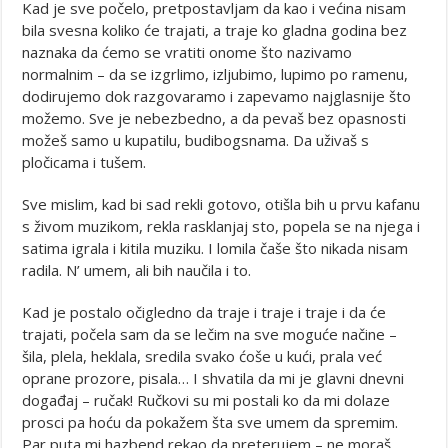
Kad je sve počelo, pretpostavljam da kao i većina nisam
bila svesna koliko će trajati, a traje ko gladna godina bez
naznaka da ćemo se vratiti onome što nazivamo
normalnim – da se izgrlimo, izljubimo, lupimo po ramenu,
dodirujemo dok razgovaramo i zapevamo najglasnije što
možemo. Sve je nebezbedno, a da pevaš bez opasnosti
možeš samo u kupatilu, budibogsnama. Da uživaš s
pločicama i tušem.
Sve mislim, kad bi sad rekli gotovo, otišla bih u prvu kafanu
s živom muzikom, rekla rasklanjaj sto, popela se na njega i
satima igrala i kitila muziku. I lomila čaše što nikada nisam
radila. N’ umem, ali bih naučila i to.
Kad je postalo očigledno da traje i traje i traje i da će
trajati, počela sam da se lečim na sve moguće načine –
šila, plela, heklala, sredila svako ćoše u kući, prala već
oprane prozore, pisala… I shvatila da mi je glavni dnevni
događaj – ručak! Ručkovi su mi postali ko da mi dolaze
prosci pa hoću da pokažem šta sve umem da spremim.
Par puta mi hazbend rekao da preterujem – ne moraš