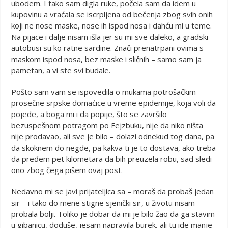
ubodem. I tako sam digla ruke, počela sam da idem u
kupovinu a vraćala se iscrpljena od bečenja zbog svih onih
koji ne nose maske, nose ih ispod nosa i dahću mi u teme.
Na pijace i dalje nisam išla jer su mi sve daleko, a gradski
autobusi su ko ratne sardine. Znači prenatrpani ovima s
maskom ispod nosa, bez maske i sličnih – samo sam ja
pametan, a vi ste svi budale.
Pošto sam vam se ispovedila o mukama potrošačkim
prosečne srpske domaćice u vreme epidemije, koja voli da
pojede, a boga mi i da popije, što se završilo
bezuspešnom potragom po Fejzbuku, nije da niko ništa
nije prodavao, ali sve je bilo – dolazi odnekud tog dana, pa
da skoknem do negde, pa kakva ti je to dostava, ako treba
da pređem pet kilometara da bih preuzela robu, sad sledi
ono zbog čega pišem ovaj post.
Nedavno mi se javi prijateljica sa – moraš da probaš jedan
sir – i tako do mene stigne sjenički sir, u životu nisam
probala bolji. Toliko je dobar da mi je bilo žao da ga stavim
u gibanicu, doduše, jesam napravila burek, ali tu ide manje