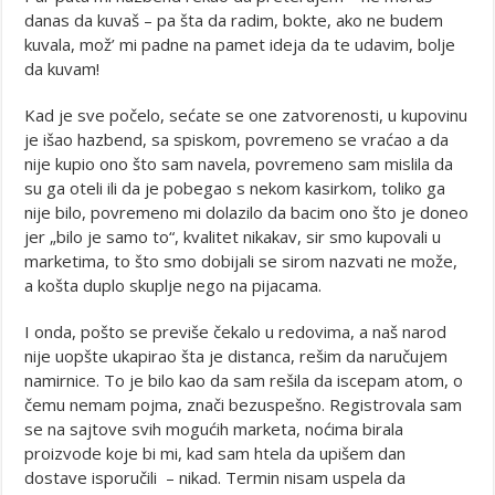
danas da kuvaš – pa šta da radim, bokte, ako ne budem
kuvala, mož’ mi padne na pamet ideja da te udavim, bolje
da kuvam!
Kad je sve počelo, sećate se one zatvorenosti, u kupovinu
je išao hazbend, sa spiskom, povremeno se vraćao a da
nije kupio ono što sam navela, povremeno sam mislila da
su ga oteli ili da je pobegao s nekom kasirkom, toliko ga
nije bilo, povremeno mi dolazilo da bacim ono što je doneo
jer „bilo je samo to“, kvalitet nikakav, sir smo kupovali u
marketima, to što smo dobijali se sirom nazvati ne može,
a košta duplo skuplje nego na pijacama.
I onda, pošto se previše čekalo u redovima, a naš narod
nije uopšte ukapirao šta je distanca, rešim da naručujem
namirnice. To je bilo kao da sam rešila da iscepam atom, o
čemu nemam pojma, znači bezuspešno. Registrovala sam
se na sajtove svih mogućih marketa, noćima birala
proizvode koje bi mi, kad sam htela da upišem dan
dostave isporučili – nikad. Termin nisam uspela da