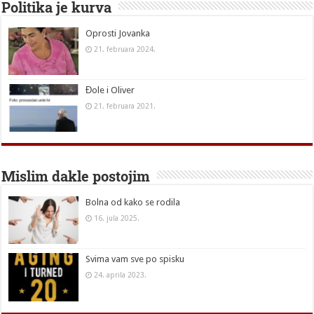
Politika je kurva
Oprosti Jovanka
21. februara 2024.
Đole i Oliver
21. februara 2021.
Mislim dakle postojim
Bolna od kako se rodila
16. jula 2025.
Svima vam sve po spisku
24. aprila 2023.