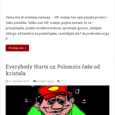
Tema ima al’ vremena nemaaa… VIP-ovanje Sve sam perjala po kući i
‘vako pevušila. Teško ovo VIP-ovanje, pojma nemate, to se
preispitujete, pratite modne trendove, spremate govore, stavljate
obloge od kamilice na podočnjake, razmišljate da l’ da prekrstite noge
il’ …
Pročitaj više »
Everybody Hurts uz Polomiću čaše od
kristala
4. oktobra 2010.
Googlovanje
7