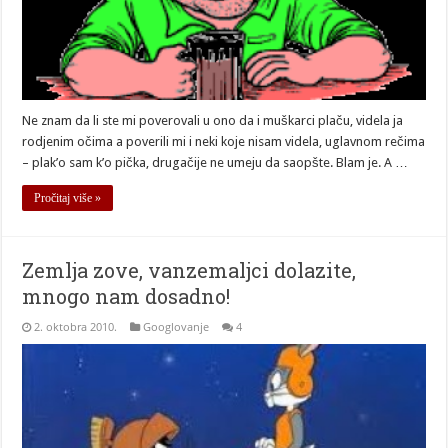
Ne znam da li ste mi poverovali u ono da i muškarci plaču, videla ja
rodjenim očima a poverili mi i neki koje nisam videla, uglavnom rečima
– plak’o sam k’o pička, drugačije ne umeju da saopšte. Blam je. A …
Pročitaj više »
Zemlja zove, vanzemaljci dolazite,
mnogo nam dosadno!
2. oktobra 2010.
Googlovanje
4