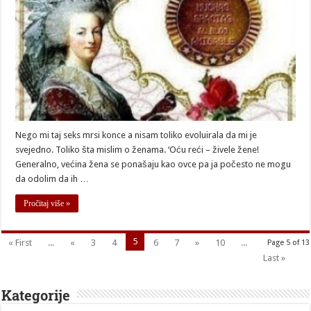
Nego mi taj seks mrsi konce a nisam toliko evoluirala da mi je
svejedno. Toliko šta mislim o ženama. ‘Oću reći – živele žene!
Generalno, većina žena se ponašaju kao ovce pa ja počesto ne mogu
da odolim da ih …
Pročitaj više »
5
« First
...
«
3
4
6
7
»
10
...
Page 5 of 13
Last »
Kategorije