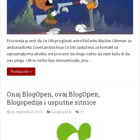
Procurela je vest da će UN proglasiti astrofizičarku Mazlan Othman za
ambasadorku čovečanstva koja će biti zadužena za kontakt sa
vanzemaljcima ukoliko ovi procene da imaju nešto da nam kažu ili da
nas pitaju. UN to nešto kao demantovale, jesu …
Pročitaj više »
Onaj BlogOpen, ovaj BlogOpen,
Blogopedija i usputne sitnice
24. septembra 2010.
Googlovanje
19