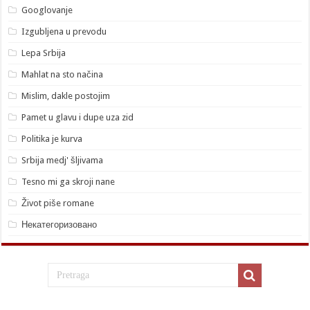
Googlovanje
Izgubljena u prevodu
Lepa Srbija
Mahlat na sto načina
Mislim, dakle postojim
Pamet u glavu i dupe uza zid
Politika je kurva
Srbija medj' šljivama
Tesno mi ga skroji nane
Život piše romane
Некатегоризовано