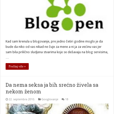
Kad sam krenula u blogovanje, pre jedno četiri godine moglo je da
bude da niko od vas nikad ne čuje za mene a ni ja za većinu vas jer
sam bila prilično sludjena stvarima koje se dešavaju na blog servisima,
…
Pročitaj više »
Da nema seksa ja bih srećno živela sa
nekom ženom
22. septembra 2010.
Googlovanje
18