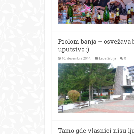
Prolom banja – osvežava br
uputstvo :)
10. decembra 2014.
Lepa Srbija
0
Tamo gde vlasnici nisu lj