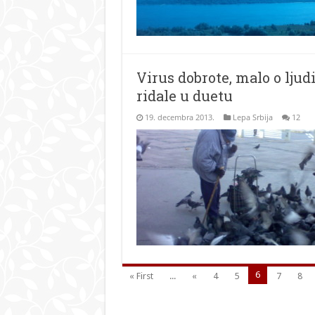
Virus dobrote, malo o lju
ridale u duetu
19. decembra 2013.
Lepa Srbija
12
6
« First
...
«
4
5
7
8