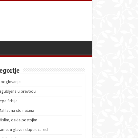
egorije
Googlovanje
zgubljena u prevodu
epa Srbija
ahlat na sto načina
islim, dakle postojim
amet u glavu i dupe uza zid