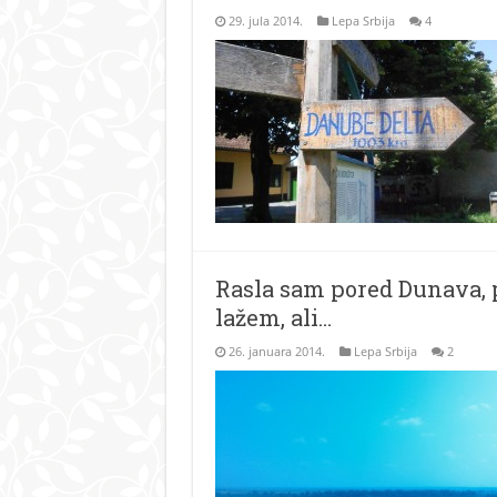
29. jula 2014.
Lepa Srbija
4
Rasla sam pored Dunava, p
lažem, ali…
26. januara 2014.
Lepa Srbija
2