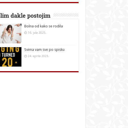
lim dakle postojim
Bolna od kako se rodila
16. jula 2025.
Svima vam sve po spisku
24. aprila 2023.