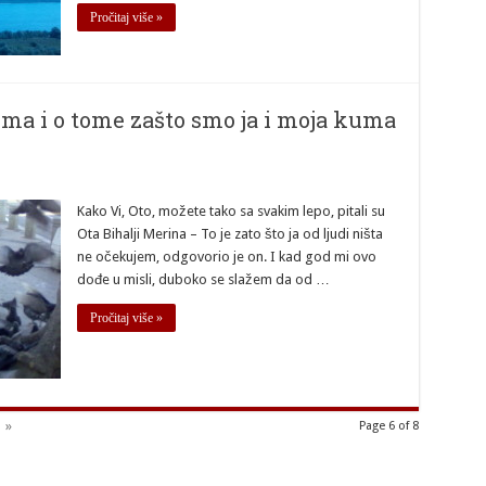
Pročitaj više »
dima i o tome zašto smo ja i moja kuma
Kako Vi, Oto, možete tako sa svakim lepo, pitali su
Ota Bihalji Merina – To je zato što ja od ljudi ništa
ne očekujem, odgovorio je on. I kad god mi ovo
dođe u misli, duboko se slažem da od …
Pročitaj više »
»
Page 6 of 8