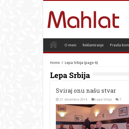
O meni
Reklamiranje
Pravila kom
Home
/
Lepa Srbija
(page 6)
Lepa Srbija
Sviraj onu našu stvar
27. decembra 2014.
Lepa Srbija
7