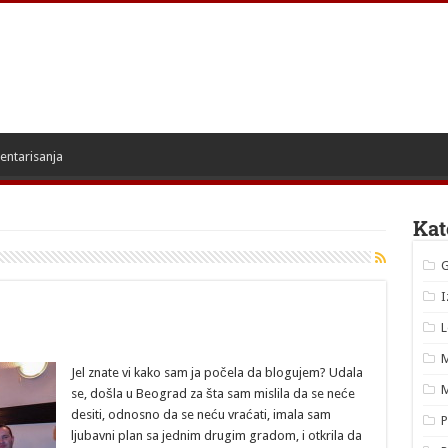
entarisanja
Kat
I
L
M
Jel znate vi kako sam ja počela da blogujem? Udala
M
se, došla u Beograd za šta sam mislila da se neće
desiti, odnosno da se neću vraćati, imala sam
P
ljubavni plan sa jednim drugim gradom, i otkrila da