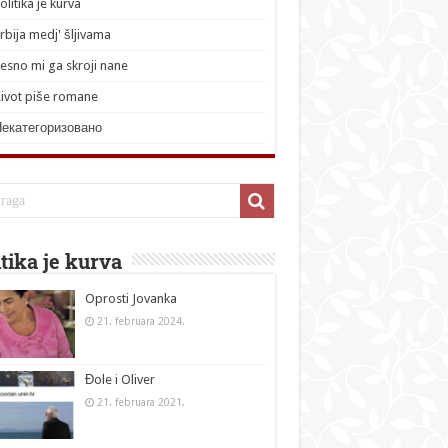
olitika je kurva
rbija medj' šljivama
esno mi ga skroji nane
ivot piše romane
Некатегоризовано
itika je kurva
Oprosti Jovanka
21. februara 2024.
Đole i Oliver
21. februara 2021.