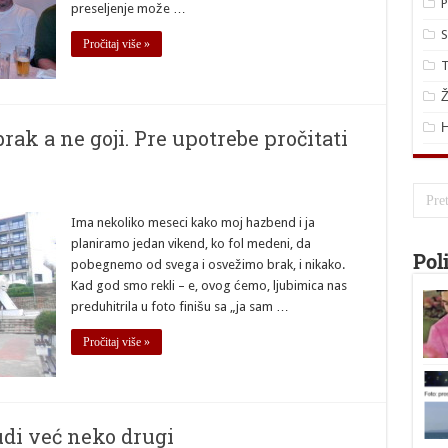
P
preseljenje može …
S
Pročitaj više »
T
Ž
ak a ne goji. Pre upotrebe pročitati
Ima nekoliko meseci kako moj hazbend i ja
planiramo jedan vikend, ko fol medeni, da
Pol
pobegnemo od svega i osvežimo brak, i nikako.
Kad god smo rekli – e, ovog ćemo, ljubimica nas
preduhitrila u foto finišu sa „ja sam …
Pročitaj više »
udi već neko drugi