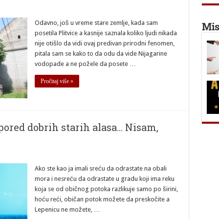
Odavno, još u vreme stare zemlje, kada sam
Mis
posetila Plitvice a kasnije saznala koliko ljudi nikada
nije otišlo da vidi ovaj predivan prirodni fenomen,
pitala sam se kako to da odu da vide Nijagarine
vodopade a ne požele da posete …
Pročitaj više »
ored dobrih starih alasa… Nisam,
Ako ste kao ja imali sreću da odrastate na obali
mora i nesreću da odrastate u gradu koji ima reku
koja se od običnog potoka razlikuje samo po širini,
hoću reći, običan potok možete da preskočite a
Lepenicu ne možete, …