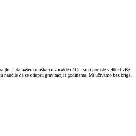
jini. I da našem muškarcu zacakle oči jer smo porasle velike i više
isu naučile da se odupru gravitaciji i godinama. Mi uživamo bez briga.