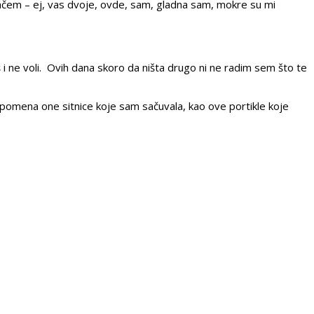
 plačem – ej, vas dvoje, ovde, sam, gladna sam, mokre su mi
aš i ne voli. Ovih dana skoro da ništa drugo ni ne radim sem što te
uspomena one sitnice koje sam sačuvala, kao ove portikle koje