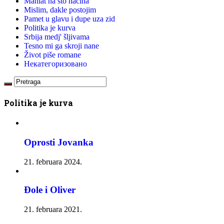
Mahlat na sto načina
Mislim, dakle postojim
Pamet u glavu i dupe uza zid
Politika je kurva
Srbija medj' šljivama
Tesno mi ga skroji nane
Život piše romane
Некатегоризовано
Politika je kurva
Oprosti Jovanka
21. februara 2024.
Đole i Oliver
21. februara 2021.