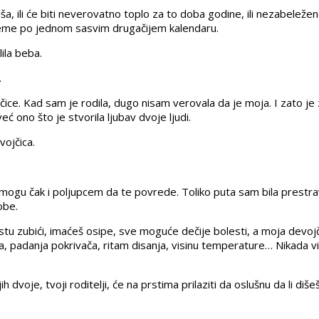
kiša, ili će biti neverovatno toplo za to doba godine, ili nezabele
vreme po jednom sasvim drugačijem kalendaru.
ila beba.
.
jčice. Kad sam je rodila, dugo nisam verovala da je moja. I zato
ć ono što je stvorila ljubav dvoje ljudi.
vojčica.
da mogu čak i poljupcem da te povrede. Toliko puta sam bila prestr
obe.
 rastu zubići, imaćeš osipe, sve moguće dečije bolesti, a moja devoj
, padanja pokrivača, ritam disanja, visinu temperature… Nikada viš
dvoje, tvoji roditelji, će na prstima prilaziti da oslušnu da li diše