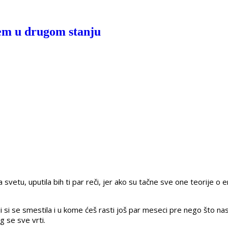
nem u drugom stanju
etu, uputila bih ti par reči, jer ako su tačne sve one teorije o ene
oji si se smestila i u kome ćeš rasti još par meseci pre nego što 
 se sve vrti.