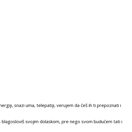
rgiji, snazi uma, telepatiji, verujem da ćeš ih ti prepoznati i
nas blagosloviš svojim dolaskom, pre nego svom budućem tati i