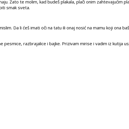
e znaju. Zato te molim, kad budeš plakala, plači onim zahtevajućim
piti smak sveta.
slim. Da li ćeš imati oči na tatu ili onaj nosić na mamu koji ona b
 pesmice, razbrajalice i bajke. Prizivam mirise i vadim iz kutija 