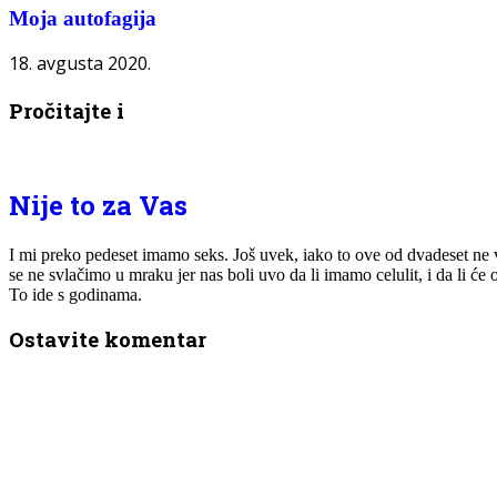
Moja autofagija
18. avgusta 2020.
Pročitajte i
Nije to za Vas
I mi preko pedeset imamo seks. Još uvek, iako to ove od dvadeset ne 
se ne svlačimo u mraku jer nas boli uvo da li imamo celulit, i da li ć
To ide s godinama.
Ostavite komentar