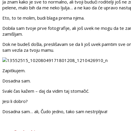
Ja znam kako je sve to normalno, ali tvoji budući roditelji još n
pelene, malo bih da me neko ljulja… a ne kao da će upravo nastu
Eto, to te molim, budi blaga prema njima.
Dobila sam tvoje prve fotografije, ali još uvek ne mogu da te zami
zamišljam.
Dok ne budeš došla, preslišavam se da li još uvek pamtim sve one
sam vezla za tvoju mamu.
Zapitkujem.
Dosadna sam.
Svaki čas kažem – daj da vidim taj stomačić.
Jesi li dobro?
Dosadna sam… ali, Čudo jedno, tako sam nestrpljiva!