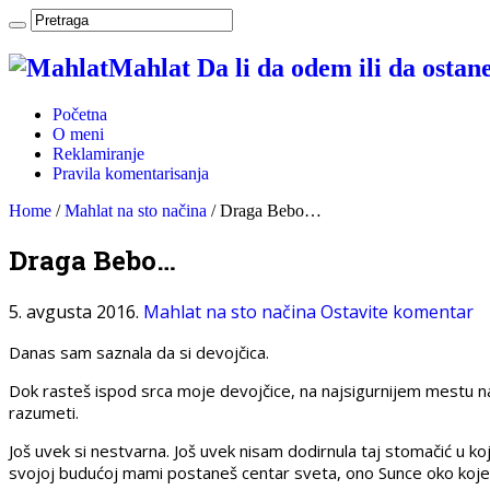
Mahlat Da li da odem ili da osta
Početna
O meni
Reklamiranje
Pravila komentarisanja
Home
/
Mahlat na sto načina
/
Draga Bebo…
Draga Bebo…
5. avgusta 2016.
Mahlat na sto načina
Ostavite komentar
Danas sam saznala da si devojčica.
Dok rasteš ispod srca moje devojčice, na najsigurnijem mestu na sv
razumeti.
Još uvek si nestvarna. Još uvek nisam dodirnula taj stomačić u k
svojoj budućoj mami postaneš centar sveta, ono Sunce oko kojeg