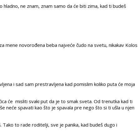
ženo hladno, ne znam, znam samo da će biti zima, kad ti budeš
 je za mene novorođena beba najveće čudo na svetu, nikakav Kolos
avljena i sad sam prestravljena kad pomislim koliko puta će moja
čica će misliti svaki put da je to smak sveta. Od trenutka kad ti
e neće spavati kao što je spavala pre nego što si ti ušla u njen
š. Tako to rade roditelji, sve je panika, kad budeš dugo i