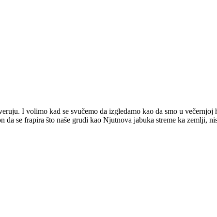
veruju. I volimo kad se svučemo da izgledamo kao da smo u večernjoj hal
e on da se frapira što naše grudi kao Njutnova jabuka streme ka zemlji, n