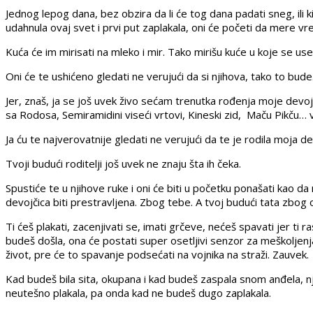
Jednog lepog dana, bez obzira da li će tog dana padati sneg, ili 
udahnula ovaj svet i prvi put zaplakala, oni će početi da mere 
Kuća će im mirisati na mleko i mir. Tako mirišu kuće u koje se usel
Oni će te ushićeno gledati ne verujući da si njihova, tako to bude
Jer, znaš, ja se još uvek živo sećam trenutka rođenja moje devo
sa Rodosa, Semiramidini viseći vrtovi, Kineski zid, Maču Pikču… ve
Ja ću te najverovatnije gledati ne verujući da te je rodila moja de
Tvoji budući roditelji još uvek ne znaju šta ih čeka.
Spustiće te u njihove ruke i oni će biti u početku ponašati kao 
devojčica biti prestravljena. Zbog tebe. A tvoj budući tata zbog 
Ti ćeš plakati, zacenjivati se, imati grčeve, nećeš spavati jer ti
budeš došla, ona će postati super osetljivi senzor za meškoljenja
život, pre će to spavanje podsećati na vojnika na straži. Zauvek.
Kad budeš bila sita, okupana i kad budeš zaspala snom anđela, njih 
neutešno plakala, pa onda kad ne budeš dugo zaplakala.