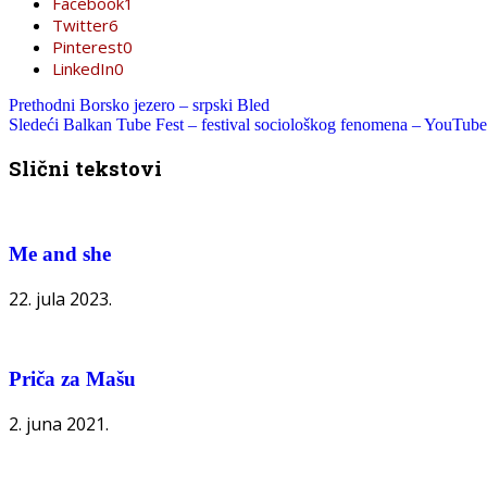
Facebook
1
Twitter
6
Pinterest
0
LinkedIn
0
Prethodni
Borsko jezero – srpski Bled
Sledeći
Balkan Tube Fest – festival sociološkog fenomena – YouTube
Slični tekstovi
Me and she
22. jula 2023.
Priča za Mašu
2. juna 2021.