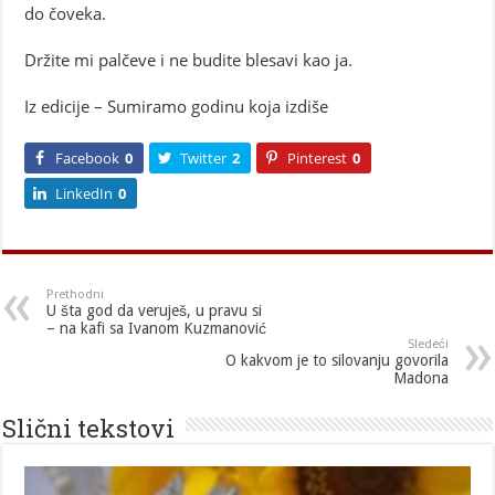
do čoveka.
Držite mi palčeve i ne budite blesavi kao ja.
Iz edicije – Sumiramo godinu koja izdiše
Facebook
0
Twitter
2
Pinterest
0
LinkedIn
0
Prethodni
U šta god da veruješ, u pravu si
– na kafi sa Ivanom Kuzmanović
Sledeći
O kakvom je to silovanju govorila
Madona
Slični tekstovi