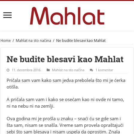
Home
/
Mahlat na sto načina
/
Ne budite blesavi kao Mahlat
Ne budite blesavi kao Mahlat
11. decembra 2016.
Mahlat na sto načina
1 komentar
Pričala sam vam kako sam jedva prebolela što mi je ćerka
otišla.
A pričala sam vam i kako se osećam kao ni ovde ni tamo,
ni na nebu ni na zemlji.
Ova godina mi je prošla u znaku – snaći ću se gde sam i
šta sam, nisam se snašla. Vreme sam provela opraštajući
sebi što sam blesava i nisam uspela da oprostim. Znala