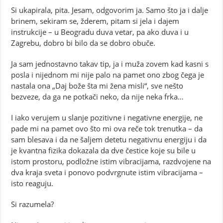
Si ukapirala, pita. Jesam, odgovorim ja. Samo što ja i dalje
brinem, sekiram se, žderem, pitam si jela i dajem
instrukcije – u Beogradu duva vetar, pa ako duva i u
Zagrebu, dobro bi bilo da se dobro obuče.
Ja sam jednostavno takav tip, ja i muža zovem kad kasni s
posla i nijednom mi nije palo na pamet ono zbog čega je
nastala ona „Daj bože šta mi žena misli“, sve nešto
bezveze, da ga ne potkači neko, da nije neka frka…
I iako verujem u slanje pozitivne i negativne energije, ne
pade mi na pamet ovo što mi ova reče tok trenutka – da
sam blesava i da ne šaljem detetu negativnu energiju i da
je kvantna fizika dokazala da dve čestice koje su bile u
istom prostoru, podložne istim vibracijama, razdvojene na
dva kraja sveta i ponovo podvrgnute istim vibracijama –
isto reaguju.
Si razumela?