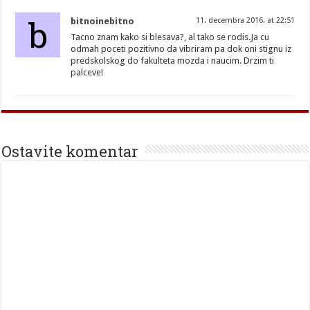
b
bitnoinebitno
11. decembra 2016. at 22:51
Tacno znam kako si blesava?, al tako se rodis.Ja cu
odmah poceti pozitivno da vibriram pa dok oni stignu iz
predskolskog do fakulteta mozda i naucim. Drzim ti
palceve!
Ostavite komentar