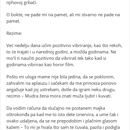
njihovoj grbači.
O bokte, ne pade mi na pamet, ali mi stvarno ne pade na
pamet.
Rezime:
Već nedelju dana učim pozitivno vibriranje, kao što rekoh,
to će trajati i u narednoj godini, a možda godinama. Ne
mo’š ti naučiti pozitivno da vibriraš tek tako kad si
godinama vibrirao kao horor film.
Pošto mi uloga mame nije bila jedina, da se poklonim,
zahvalim na aplauzu i sačekam da me princeza ponovo
angažuje kad joj ustrebam, dotle da igram neku drugu,
recimo – Mudra žena mora znati muža ljubit i kuvati.
Da vodim računa da slučajno ne postanem majka
oštrokonđa pa kad me to isto dete iznervira, a ume čak i
ovako udaljena, da se ne prepodobim i plačnim glasom
kažem – To mi je hvala što sam te čuvala, pazila i podigla