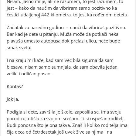
Nisam. Jasno mi je, ali ne razumem, to jest razumem, to
jest – kako da naučim da vibriram samo pozitivno ka
čestici udaljenoj 442 kilometra, to jest ka rođenom detetu.
Zadatak za narednu godinu – nauči da vibriraš pozitivno.
Bar kad je dete u pitanju. Muža može da potkači neka
plavuša umesto autobusa dok prelazi ulicu, neće bude
smak sveta.
I na kraju mi kaže, kad sam već bila sigurna da sam
blesava, nisam samo sumnjala, da sam obavila jedan
veliki i odličan posao.
Kontaš?
Jok ja.
Podigla si dete, završila je škole, zaposlila se, ima svoju
porodicu, otišla za svojom srećom. Ti si uspešan roditelj.
Budi ponosna što je ona takva. Znaš li koliko roditelja ima
čija deca od četrdesetak još uvek žive sa njima i na