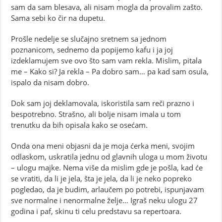
sam da sam blesava, ali nisam mogla da provalim zašto.
Sama sebi ko čir na dupetu.
Prošle nedelje se slučajno sretnem sa jednom
poznanicom, sednemo da popijemo kafu i ja joj
izdeklamujem sve ovo što sam vam rekla. Mislim, pitala
me – Kako si? Ja rekla – Pa dobro sam… pa kad sam osula,
ispalo da nisam dobro.
Dok sam joj deklamovala, iskoristila sam reči prazno i
bespotrebno. Strašno, ali bolje nisam imala u tom
trenutku da bih opisala kako se osećam.
Onda ona meni objasni da je moja ćerka meni, svojim
odlaskom, uskratila jednu od glavnih uloga u mom životu
– ulogu majke. Nema više da mislim gde je pošla, kad će
se vratiti, da li je jela, šta je jela, da li je neko popreko
pogledao, da je budim, arlaučem po potrebi, ispunjavam
sve normalne i nenormalne želje… Igraš neku ulogu 27
godina i paf, skinu ti celu predstavu sa repertoara.